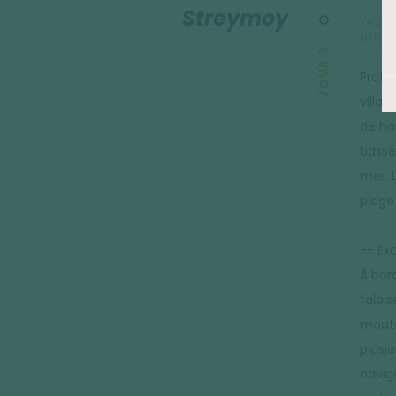
Streymoy
TRANS
HÉBER
JOUR 3
Profi
villag
de ha
basse,
mer. 
plage 
-- Ex
À bor
falai
mouto
plusi
navig