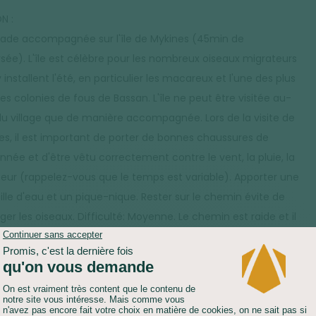
N :
ade accompagnée sur l'île de Mykines (45min de
rsée). L'île est célèbre pour les nombreux oiseaux migrateurs
y installent l'été, en particulier les macareux et l'une des plus
es colonies de fous de Bassan. L'île ne peut être visitée au-
du village que de manière accompagnée. Lors de la visite de
es, il est important de porter de bonnes chaussures de
nnée et d'être vêtu correctement contre le vent, la pluie, la
heur (rappelez-vous que le temps est variable). Apporter une
ille d'eau et un pique-nique. Rester sur le chemin évite de
er les oiseaux. Difficulté: Moyenne. Le chemin est raide et il
t pas souffrir de vertige.
ion de 10:00 à 18:00 dont 6h sur l'île, avec un guide
phone.