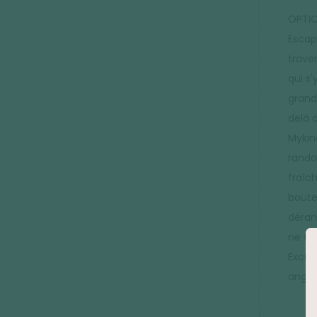
OPTIO
Escap
trave
qui s'
grand
delà 
Mykin
rando
fraîc
boute
dérang
ne fau
Excurs
anglo