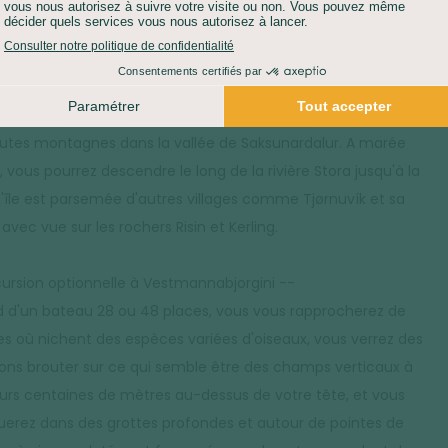
PORT :
VOITURE DE LOCATION (75 KM)
GEMENT :
HÔTEL
DÉJEUNER :
LIBRE
DÎNER :
LIBRE
tez de cette journée sur l'île de Streymoy pour découvrir un
e datant de l'an 1400, le village deSaksun, au coeur d'un fjord
utes montagnes dans la vallée de Saksunardalur. A marée
 vous pourrez descendre le long de la rivière Stora jusqu'à la
L'île est parsemée d'autres villages comme Tjørnuvík et sa
avec vue sur les rochers Risin et Kerling.
cursion optionnelle à Vestmannabjorgini --
d d'un bateau 28 ou 48 places, vous vous rapprocherez de
ses où nichent des espèces variées d'oiseaux, vous verrez des
ns brouter sur ce qui semble être des champs verticaux à
eurs centaines de mètres au-dessus de votre tête, et vous
uerez dans des grottes profondes et autour de pointes de