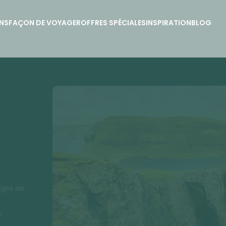
NS
FAÇON DE VOYAGER
OFFRES SPÉCIALES
INSPIRATION
BLOG
ages de
e