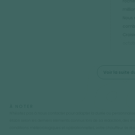
roche
millio
Nous 
combi
Crois
octob
Voir la suite
À NOTER
N’hésitez pas à nous contacter pour adapter la durée ou personnaliser
établi selon les derniers éléments connus lors de sa rédaction, des 
conditions météorologiques et opérationnelles, votre chauffeur se réser