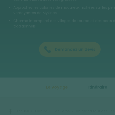
Approchez les colonies de macareux nichées sur les pen
verdoyantes de Mykines.
Charme intemporel des villages de tourbe et des ports
traditionnels.
Demandez un devis
Le voyage
Itinéraire
Accueil
Europe
Iles Féroé
Un grand tour des îles