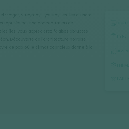
 : Vagar, Streymoy, Eysturoy, les îles du Nord,
nes réputée pour sa concentration de
DURÉ
 les îles, vous apprécierez falaises abruptes,
TYPE
céan. Découverte de l'architecture norroise
vre de paix où le climat capricieux donne à la
NIVEA
THÉM
TAILL