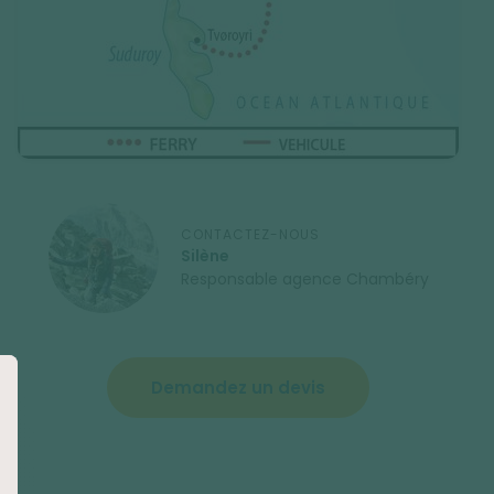
CONTACTEZ-NOUS
Silène
Responsable agence Chambéry
Demandez un devis