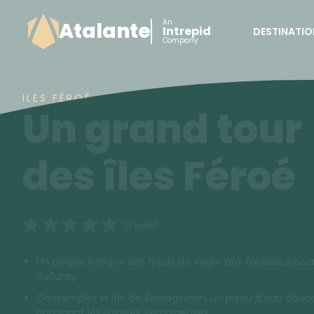
An
Atalante
Intrepid
DESTINATIO
Company
ILES FÉROÉ
Un grand tour
des îles Féroé
(1 note)
Un périple intégral des fjords de Vagar aux falaises sauv
Suðuroy.
Contemplez le lac de Sørvágsvatn, un joyau d'eau douc
dominant les falaises vertigineuses.