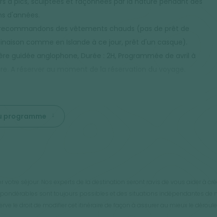
rs à pics, sculptées et façonnées par la nature pendant des
ns d'années.
recommandons des vêtements chauds (pas de prêt de
naison comme en Islande à ce jour, prêt d'un casque).
ière guidée anglophone, Durée : 2H, Programmée de avril à
re. A réserver au moment de la réservation du voyage.
 du programme
 votre séjour. Nos experts de la destination seront ravis de vous aider à c
impondérables sont toujours possibles et des situations indépendantes de n
ve le droit de modifier cet itinéraire de façon à assurer au mieux le déroule