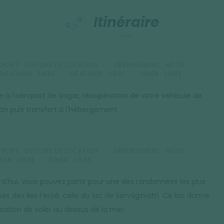
Itinéraire
PORT :
VOITURE DE LOCATION
HÉBERGEMENT :
HÔTEL
-DÉJEUNER :
LIBRE
DÉJEUNER :
LIBRE
DÎNER :
LIBRE
ée à l'aéroport de Vagar, récupération de votre véhicule de
ion puis transfert à l'hébergement
PORT :
VOITURE DE LOCATION
HÉBERGEMENT :
HÔTEL
NER :
LIBRE
DÎNER :
LIBRE
rd'hui, vous pouvez partir pour une des randonnées les plus
es des Iles Féroé, celle du lac de Sørvágsvatn. Ce lac donne
nsation de voler au dessus de la mer.