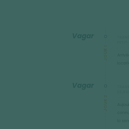
Vagar
TRANS
PETIT
JOUR 1
Arriv
locat
Vagar
TRANS
DÉJEU
JOUR 2
Aujou
connu
la se