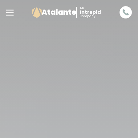
An
Atalante
Intrepid
Company