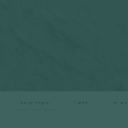
Infos pratiques
Climat
Les inc