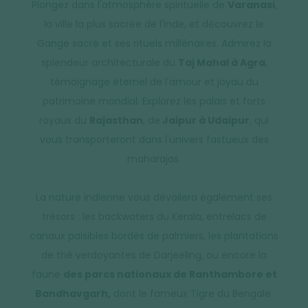
Plongez dans l'atmosphère spirituelle de
Varanasi
,
la ville la plus sacrée de l'Inde, et découvrez le
Gange sacré et ses rituels millénaires. Admirez la
splendeur architecturale du
Taj Mahal à Agra
,
témoignage éternel de l'amour et joyau du
patrimoine mondial. Explorez les palais et forts
royaux du
Rajasthan
, de
Jaipur à Udaipur
, qui
vous transporteront dans l'univers fastueux des
maharajas.
La nature indienne vous dévoilera également ses
trésors : les backwaters du Kerala, entrelacs de
canaux paisibles bordés de palmiers, les plantations
de thé verdoyantes de Darjeeling, ou encore la
faune
des parcs nationaux de Ranthambore et
Bandhavgarh,
dont le fameux Tigre du Bengale.