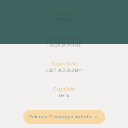
Point culminant
8 586 m
Terrain de jeu
Fleuve et rivières
Superficie
3 287 000 000 km²
Capitale
Delhi
Voir nos 17 voyages en Inde