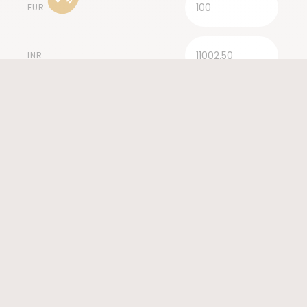
EUR
INR
HEURE LOCALE
01:30:52
UTC +5
Voir nos 17 voyages en Inde