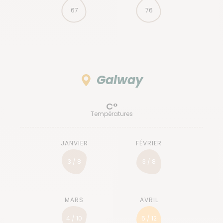
67
76
Galway
C°
Températures
3 / 8
3 / 8
4 / 10
5 / 12