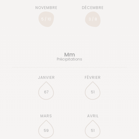
5 / 10
3 / 8
Mm
Précipitations
67
51
59
51