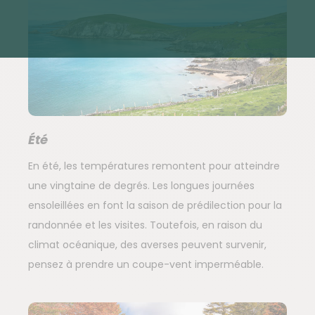
Été
En été, les températures remontent pour atteindre
une vingtaine de degrés. Les longues journées
ensoleillées en font la saison de prédilection pour la
randonnée et les visites. Toutefois, en raison du
climat océanique, des averses peuvent survenir,
pensez à prendre un coupe-vent imperméable.