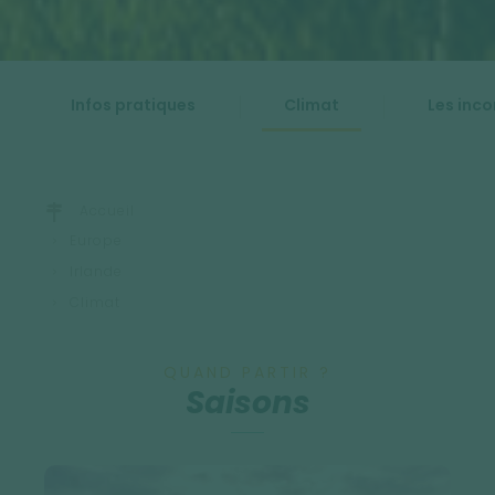
Infos pratiques
Climat
Les inc
Accueil
Europe
Irlande
Climat
QUAND PARTIR ?
Saisons