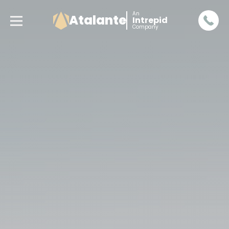
An
Atalante
Intrepid
Company