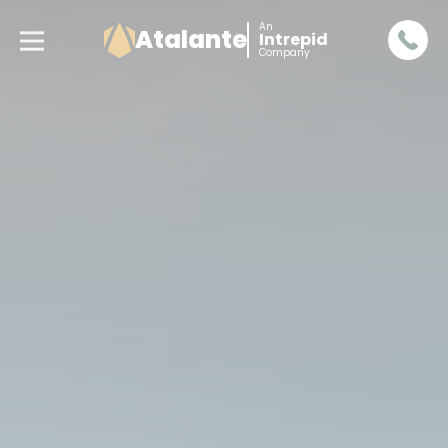
An
Atalante
Intrepid
Company