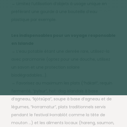
→ Limitez l’utilisation d’objets à usage unique en
préférant une gourde à une bouteille d’eau
plastique par exemple.
Les indispensables pour un voyage responsable
en Islande
→ L’eau potable étant une denrée rare, utilisez-la
avec parcimonie (optez pour une douche, utilisez
un savon et une protection solaire
biodégradables…).
→ Favorisez au maximum les plats (“hákarl”, requin
fermenté, “pylsur”, hot-dog islandais à base
d’agneau, “kjötsúpa”, soupe à base d’agneau et de
légumes, “Þorramatur”, plats traditionnels servis
pendant le festival Þorrablót comme la tête de
mouton …) et les aliments locaux (hareng, saumon,