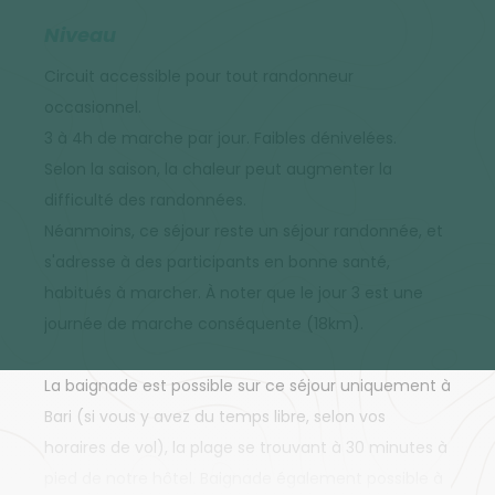
Niveau
Circuit accessible pour tout randonneur
occasionnel.
3 à 4h de marche par jour. Faibles dénivelées.
Selon la saison, la chaleur peut augmenter la
difficulté des randonnées.
Néanmoins, ce séjour reste un séjour randonnée, et
s'adresse à des participants en bonne santé,
habitués à marcher. À noter que le jour 3 est une
journée de marche conséquente (18km).
La baignade est possible sur ce séjour uniquement à
Bari (si vous y avez du temps libre, selon vos
horaires de vol), la plage se trouvant à 30 minutes à
pied de notre hôtel. Baignade également possible à