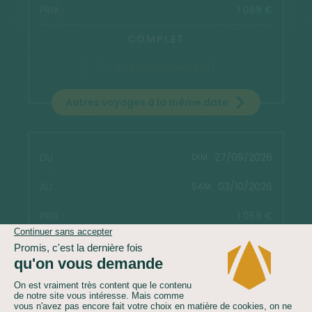
1 059 €
COMPLET
Je suis intéressé(e)
Autres voyages à la même date
27/09/2026
DIM.
03/10/2026
SAM.
1 059 €
COMPLET
Je suis intéressé(e)
Autres voyages à la même date