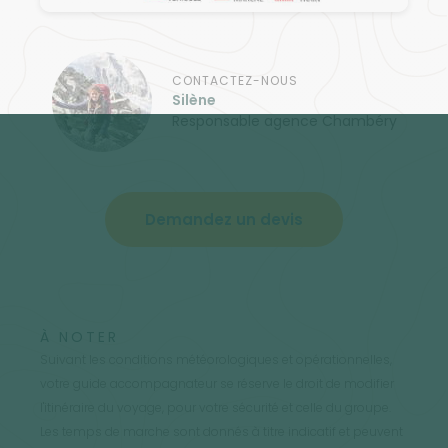
CONTACTEZ-NOUS
Silène
Responsable agence Chambéry
Demandez un devis
À NOTER
Suivant les conditions météorologiques et opérationnelles,
votre guide accompagnateur se réserve le droit de modifier
l'itinéraire du voyage, pour votre sécurité et celle du groupe.
Les temps de marche sont donnés à titre indicatif et peuvent