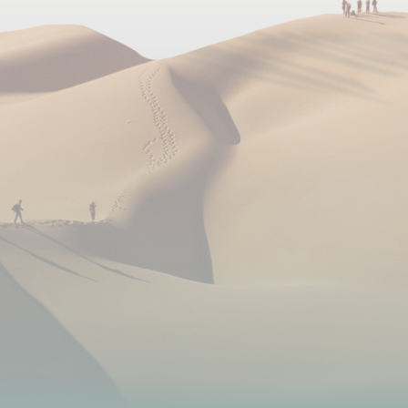
similaire.
Les inscriptions individuelles sont regroupées en
chambre de 2 personnes sauf si vous demandez le
supplément chambre individuelle.
En Italie, les chambres individuelles sont
généralement composées d'un lit simple (largeur
90cm), ou exceptionnellement d'un grand lit double
habituellement utilisé pour 2 personnes.
Une chambre triple est possible sur ce séjour. À noter
néanmoins que pour la nuit du jour 4, l'hébergement
peut fournir uniquement un grand lit double et un lit
simple, et non 3 lits simples.
Heure et lieu de rendez-vous
Rendez-vous le jour 1 à 15h30 à l'hôtel à Bari.