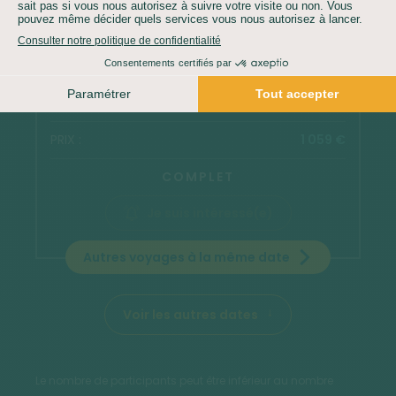
04/10/2026
DIM.
10/10/2026
SAM.
1 059 €
COMPLET
Je suis intéressé(e)
Autres voyages à la même date
Voir les autres dates
Le nombre de participants peut être inférieur au nombre