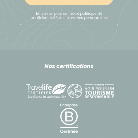
Lecce pour rejoindre Bari). En train le jour 2 (30min),
jour 3 (10min), jour 4 (30min au total), jour 5
En savoir plus sur notre politique de
confidentialité des données personnelles
(50min) et le jour 6 (1h30). En transfert privé (taxi) :
le jour 2 (45min) et le jour 6 (2 x 45min dans la
journée).
Budget & change
Nos certifications
L'Euro est la monnaie locale.
Pourboires
Il s'agit d'une pratique usuelle et non obligatoire.
Selon votre satisfaction à la fin de votre voyage, il
est d'usage de donner un pourboire à votre guide et
à l'équipe locale. Il doit être adapté en fonction du
niveau de vie du pays et de la durée de votre