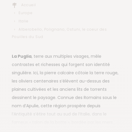
Accueil
Europe
Italie
Alberobello, Polignano, Ostuni, le coeur des
Pouilles du Sud
La Puglia
, terre aux multiples visages, mêle
contrastes et richesses qui forgent son identité
singulière. Ici, la pierre calcaire côtoie la terre rouge,
les oliviers centenaires s’élèvent au-dessus des
plaines cultivées et les anciens lits de torrents
dessinent le paysage. Connue des Romains sous le
nom d’Apulie, cette région prospère depuis
l’Antiquité s’étire tout au sud de l’Italie, dans le
fameux « talon de la botte », bordée par les mers
Ionienne et Adriatique.