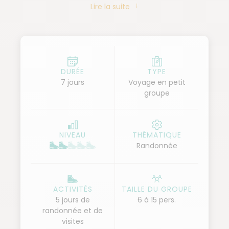
Lire la suite
Depuis Bari, véritable carrefour d’influences
byzantines, arabes, gothiques et baroques, nous
explorons le sud de la province. L’itinéraire longe
d’abord la côte adriatique avant de rejoindre la
vallée d’Itria et Alberobello, réputée pour ses
trulli
,
DURÉE
TYPE
7 jours
Voyage en petit
ces maisons blanches coiffées de toits coniques.
groupe
Cap ensuite vers Ostuni, la « ville blanche » tournée
vers l’Orient, puis vers Lecce, surnommée la «
Florence baroque du Sud ». L’épopée s’achève à
NIVEAU
THÉMATIQUE
Otranto, cité portuaire jalonnée de vestiges
Randonnée
historiques.
ACTIVITÉS
TAILLE DU GROUPE
5 jours de
6 à 15 pers.
randonnée et de
visites