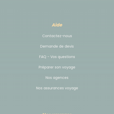
Pour vous rendre à l'hôtel depuis l'aéroport de Bari,
prendre la navette (Bus Tempesta) qui relie
l'aéroport au centre-ville de Bari. Possibilité de
Aide
prendre également un train. Consulter la rubrique
"Moyens d'accès - Avion" de la fiche technique pour
Contactez-nous
plus de détails, les tarifs, etc...
L’hôtel de la première nuit du séjour (jour 1) se
Demande de devis
trouve à 300 mètres du terminus des Bus Tempesta
FAQ - Vos questions
et de la Gare Centrale.
Préparer son voyage
• Si vous arrivez après l'heure de rendez-vous,
Nos agences
contactez votre accompagnateur à votre arrivée
Nos assurances voyage
pour définir du point de rendez-vous. Il en sera de
même en cas d’arrivée la veille à l’hôtel.
• Une convocation vous est envoyée par email
environ 2 semaines avant votre départ : elle