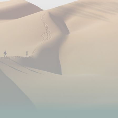
l'hôtel, soit à 10 minutes de bus. Vous terminez votre
randonnée à Positano. Il n'existe pas de trajet direct
entre Positano et Agerola, vous devrez forcément
passer par Amalfi. Pour cela, vous avez la possibilité
d'y aller en bus ou en bateau. Nous vous conseillons
cette dernière solution si les conditions
météorologiques le permettent (entre 10 et 15€
selon la saison). D'Amalfi à Agerola, vous prenez le
bus public. Si vous souhaitez qu'on vous organise un
transfert privé, nous consulter.
Le jour 6, vous devez prendre le bus matin et soir.
Le jour 7, selon votre heure de vol, un transfert privé
est organisé pour l'aéroport de Naples
Vos hôtels à Naples et Agerola sont idéalement
situés par rapport à vos lieux de transfert. Tous les