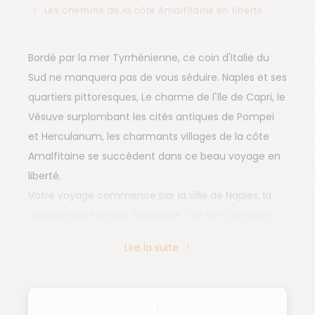
Les chemins de la côte Amalfitaine en liberté
Bordé par la mer Tyrrhénienne, ce coin d'Italie du
Sud ne manquera pas de vous séduire. Naples et ses
quartiers pittoresques, Le charme de l'île de Capri, le
Vésuve surplombant les cités antiques de Pompei
et Herculanum, les charmants villages de la côte
Amalfitaine se succèdent dans ce beau voyage en
liberté.
Votre voyage commence par la ville de Naples, la
vivante puis Pompéi, l'assoupie. L’île de Capri avec
ses falaises plongeant dans la mer et la côte
Lire la suite
amalfitaine avec ses villages romantiques viennent
compléter votre voyage à la découverte d’un
patrimoine unique.
De belles randonnées sur les anciens chemins