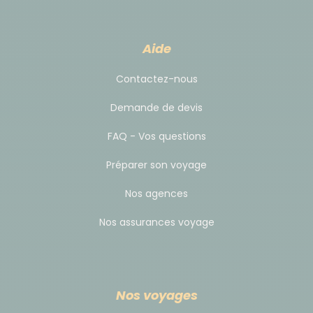
détails nécessaires seront dans votre carnet de
voyage : lieux, horaires, tarifs ...
Aide
Les transferts inclus :
Contactez-nous
J4: Voiture ou Minibus Naples --> Vésuve -->
Demande de devis
Agerola
J7: Voiture ou Minibus Agerola --> aéroport/gare
FAQ - Vos questions
Naples
Préparer son voyage
Pour ce dernier transfert, il sera programmé en
Nos agences
fonction de votre horaire de vol.
Si votre vol part en fin de journée mais que vous
Nos assurances voyage
souhaitez passer la journée à Naples, nous pouvons
tout à fait programmer ce transfert le matin. Vous
devrez, par contre, organiser votre transfert depuis
le centre de Naples à l'aéroport (à votre charge).
Nos voyages