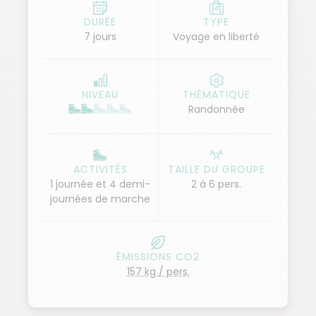
muletiers et la découverte du Vésuve, un des plus
DURÉE
TYPE
7 jours
Voyage en liberté
célèbres volcans du monde seront pour vous
l’occasion de découvrir cette région autrement.
NIVEAU
THÉMATIQUE
Randonnée
ACTIVITÉS
TAILLE DU GROUPE
1 journée et 4 demi-
2 à 6 pers.
journées de marche
ÉMISSIONS CO2
157 kg / pers.