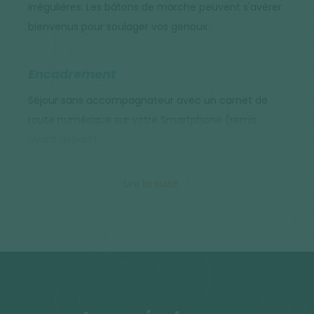
irrégulières. Les bâtons de marche peuvent s'avérer
bienvenus pour soulager vos genoux.
Encadrement
Séjour sans accompagnateur avec un carnet de
route numérique sur votre Smartphone (remis
avant départ).
Téléchargez l'application Altai Roadbook sur votre
Lire la suite
Smartphone. Simple d'utilisation, elle vous
géolocalise et vous guide en temps réel sur le
terrain. Une fois le parcours téléchargé, cette
application fonctionne sous le mode avion de votre
téléphone (hors ligne). Vous y retrouvez aussi
toutes les informations nécessaires au bon