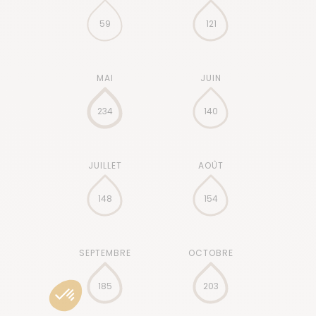
59
121
234
140
148
154
185
203