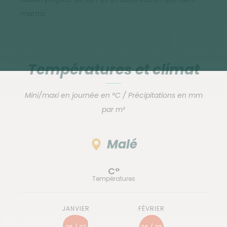
manta.
Températures et climat
Mini/maxi en journée en °C / Précipitations en mm
par m²
Malé
C°
Températures