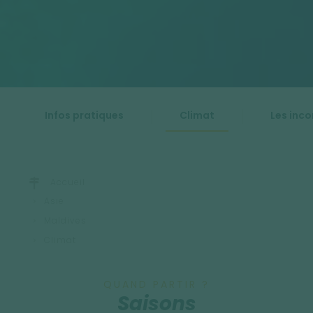
Infos pratiques
Climat
Les inc
Accueil
Asie
Maldives
Climat
QUAND PARTIR ?
Saisons