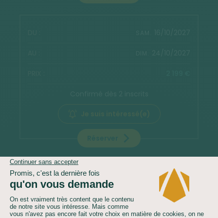
16/10/2027
SAM.
24/10/2027
DIM.
2 199 €
Confirmé dès 2 inscrits
Je suis intéressé(e)
Réserver
30/10/2027
SAM.
07/11/2027
DIM.
2 099 €