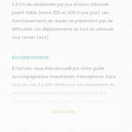
2 à 3 h de randonnée par jour environ. Dénivelé
positif faible (entre 300 et 400 m par jour). Les
franchissements de dunes ne présentent pas de
difficultés. Les déplacements se font en véhicule
tout terrain (4x4).
Encadrement
À l'arrivée, vous êtes accueilli par votre guide
accompagnateur mauritanien francophone. Dans
tous les cas, il a été choisi pour son expérience du
terrain, sa connaissance spécifique d'une aire
géographique et de la culture s'y rattachant, et
pour sa passion à faire découvrir son pays. Il est
Lire la suite
assisté d'une cuisinière mauritanienne, et d'une
équipe de chameliers et/ou de chauffeurs, qui