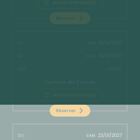
Je suis intéressé(e)
Réserver
16/01/2027
SAM.
23/01/2027
SAM.
1 999 €
Confirmé dès 2 inscrits
Je suis intéressé(e)
Réserver
23/01/2027
SAM.