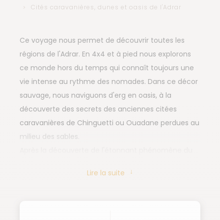
Cités caravanières, dunes et oasis de l'Adrar
Ce voyage nous permet de découvrir toutes les
régions de l'Adrar. En 4x4 et à pied nous explorons
ce monde hors du temps qui connaît toujours une
vie intense au rythme des nomades. Dans ce décor
sauvage, nous naviguons d'erg en oasis, à la
découverte des secrets des anciennes citées
caravanières de Chinguetti ou Ouadane perdues au
milieu des sables.
Après la découverte de l'étonnant phénomène du
cratère de Guelb El Richat, nous foulons de nos pas
Lire la suite
les premières dunes de l'immense erg Ouarane,
dont les crêtes ensablées sont baignées des
lumières du soleil couchant.
Durant les jours qui suivent nous allons doucement