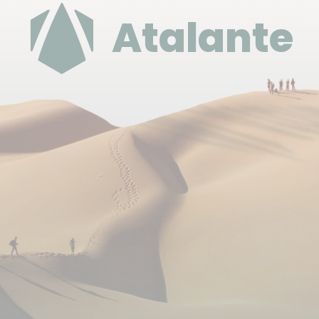
Si vous passez en ville, il est important de respecter
Atalante
la population locale en adoptant quelques règles de
bonne conduite. Il est préférable d’éviter de fumer,
boire ou manger en public et d’opter pour des
endroits plus discrets pour le faire. Adopter une
tenue respectueuse du contexte culturel et être
attentif aux usages locaux contribueront à une
meilleure harmonie avec les habitants.
Hébergement
Auberge / Gîte
: à Atar et/ou Chinguetti (et
éventuellement Nouakchott), nous avons fait le
choix de vous héberger dans des auberges locales,
simples mais propres et offrant douches et toilettes
et un cadre chaleureux. Le confort y est basique
mais l'accueil y est convivial, et l'expérience bien