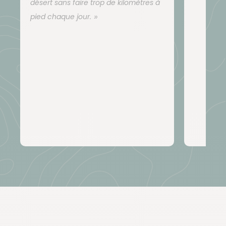
Les repas sont soignés et préparés par... une
désert sans faire trop de kilomètres à
cuisinière : nous avons effectivement fait le choix
pied chaque jour.
d'intégrer des femmes au sein des équipes du
désert, pour leur bonne humeur et leur approche
très particulière de cet espace rude et hostile : un
peu de douceur dans ce monde de brutes ! Elles
vous régaleront à tous les repas grâce à leurs plats
typiques et leurs talents de chef... taine !
Le midi, nous dégustons des salades variées,
accompagnées de fruits, de jus et du traditionnel
thé, et le soir les repas sont chauds, complets et
nouveaux chaque jour.
N'hésitez pas à apporter avec vous des spécialités
de votre région, elles sont toujours appréciées !