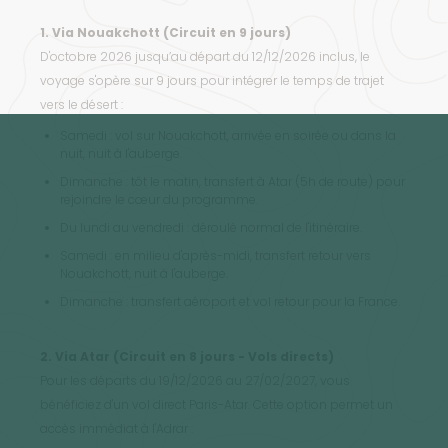
1. Via Nouakchott (Circuit en 9 jours)
D'octobre 2026 jusqu’au départ du 12/12/2026 inclus, le
voyage s'opère sur 9 jours pour intégrer le temps de trajet
vers le désert :
Samedi : vol sur Nouakchott, arrivée en soirée ou dans la
nuit, nuit à l'auberge.
Dimanche : tôt le matin, transfert à Atar (5h de route) pour
rejoindre le cœur du programme.
Du lundi au vendredi : déroulé normal de l'itinéraire.
Samedi : en milieu d'après-midi, transfert retour vers
Nouakchott, nuit à l'auberge.
Dimanche : transfert aéroport et vol retour pour la France.
2. Via Atar (Circuit en 8 jours - Vols directs)
Pour les départs du 19/12/2026 au 27/02/2027, vous
bénéficiez d'un vol direct Paris-Atar. Cette option permet un
accès immédiat à l'Adrar :