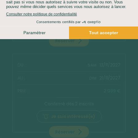
Confirmé dès 2 inscrits
Je suis intéressé(e)
Réserver
13/11/2027
SAM.
21/11/2027
DIM.
2 099 €
Confirmé dès 2 inscrits
Je suis intéressé(e)
Réserver