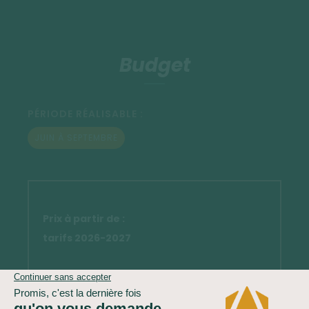
Budget
PÉRIODE RÉALISABLE :
JUIN À SEPTEMBRE
Prix à partir de :
tarifs 2026-2027
Base 2 personnes :
1949
€ par personne*
Base 3 personnes :
1549 € par personne*