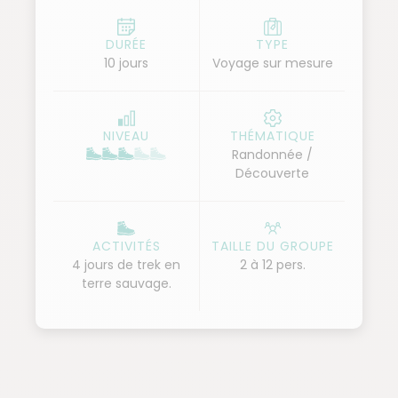
abords des huit lacs, vestiges du passé volcanique
de la région. À la sortie des forêts de mélèze, vous
DURÉE
TYPE
10 jours
Voyage sur mesure
trouverez le temps d'admirer ces perles d'azur où se
reflète le ciel.
L'histoire mongole vient compléter le tableau avec
NIVEAU
THÉMATIQUE
les visites du monastère Tovkhon, haut lieu du
Randonnée /
bouddhisme local, et de Karakorum, capitale du
Découverte
temps de l'empire de Gengis Khan.
ACTIVITÉS
TAILLE DU GROUPE
4 jours de trek en
2 à 12 pers.
terre sauvage.