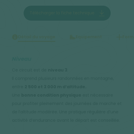
Télécharger la fiche technique
Détail du voyage
Equipement
Forma
Niveau
Ce circuit est de
niveau 3
.
Il comprend plusieurs randonnées en montagne,
entre
2 500 et 3 000 m d’altitude.
Une
bonne condition physique
est nécessaire
pour profiter pleinement des journées de marche et
de l’altitude modérée. Une pratique régulière d’une
activité d’endurance avant le départ est conseillée.