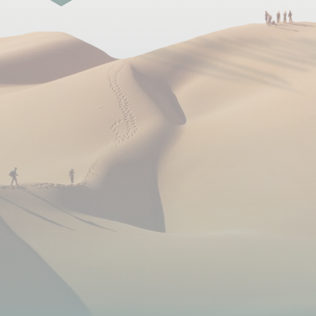
EAU :
Durant votre séjour, les boissons, autres que
l’eau minérale, sont à votre charge.
Évitez autant que possible l’achat de bouteilles
en plastique qu’il faut ensuite recycler, nous vous
recommandons de prendre une gourde
Les Mongols sont de grands buveurs de thé salé : le
süütei tsai, le breuvage national. Une autre boisson
prisée des hommes est l'arkhi (vodka) et ceux qui
refusent d'en boire perdent l'estime de leurs
congénères. Les éleveurs produisent leur propre
boisson, l'aïrag : du lait de jument fermenté, avec un
taux d'alcool d'environ 3%. On le distille souvent
davantage de manière à porter à 12° le degré