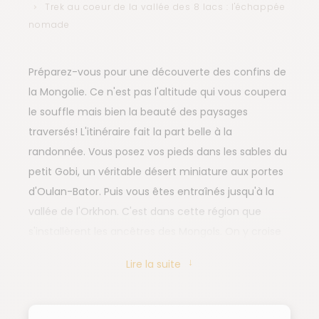
Trek au coeur de la vallée des 8 lacs : l'échappée
nomade
Préparez-vous pour une découverte des confins de
la Mongolie. Ce n'est pas l'altitude qui vous coupera
le souffle mais bien la beauté des paysages
traversés! L'itinéraire fait la part belle à la
randonnée. Vous posez vos pieds dans les sables du
petit Gobi, un véritable désert miniature aux portes
d'Oulan-Bator. Puis vous êtes entraînés jusqu'à la
vallée de l'Orkhon. C'est dans cette région que
s'installèrent les ancêtres des Mongols. On y croise
encore aujourd'hui des familles de bergers
Lire la suite
nomades. C'est chez l'une de ces familles que vous
passerez la nuit, dans une yourte montée pour
votre séjour. Vos randonnées vous mènent aux