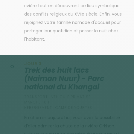
rivière tout en découvrant ce lieu symbolique
des conflits religieux du XVIIe siècle. Enfin, vous
rejoignez votre famille nomade d'accueil pour
partager leur quotidien et passer la nuit chez
l'habitant.
JOUR 3
Trek des huit lacs
(Naiman Nuur) - Parc
national du Khangai
TRANSPORT :
VÉHICULE PRIVATISÉ
MARCHE :
6H
HÉBERGEMENT :
CAMP DE YOURTES
En chemin aujourd'hui, vous avez la possibilité
d'aller admirer la chute de la rivière Orkhon.