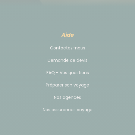
d'alcool : il devient alors le shimiin arkhi.
Hébergement
Aide
À Oulan-Bator: hôtel 2 ou 3* (standard du pays) en
chambre twin, salle de bain privative.
Contactez-nous
Sur ce voyage, nous utilisons habituellement l'hôtel
Demande de devis
"
Voyage Hotel
" (
http://www.voyagehotel.mn/
).
*en fonction de la disponibilité. En cas
FAQ - Vos questions
d'indisponibilité, vous logerez dans des logements de
Préparer son voyage
niveau équivalent.
Nos agences
En yourte chez l'habitant :
nous privilégions au
Nos assurances voyage
maximum les yourtes chez l'habitant : elles sont
mises à disposition par des familles locales, la
convivialité des échanges s'équilibre avec un
confort plus rudimentaire. 4 à 6 lits/personnes