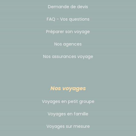
Demande de devis
Il n’existe pas de vol direct pour la Namibie et toutes
les compagnies effectuent une ou deux escales
FAQ - Vos questions
(Addis Abeba pour Ethiopian Airlines ; Dubaï et
Préparer son voyage
Johannesburg pour Emirates). Ce sont des vols de
nuits, vous arrivez donc le lendemain à destination.
Nos agences
Nos assurances voyage
2- Terrestre :
Véhicule adapté au terrain : en véhicule type
Toyota land cruiser ou Hilux (4x4) ou camion-
camping réservés au groupe, selon les disponibilités
Nos voyages
et la taille du groupe. En règle générale, véhicule
type Toyota land cruiser ou Hilux (4x4) pour les
Voyages en petit groupe
groupes de moins de 7 voyageurs. À partir de 7
Voyages en famille
voyageurs, nous voyageons en camion-camping. Ils
sont équipés de prises pour recharger les batteries,
Voyages sur mesure
de glacières et si nécessaire de micros, pour