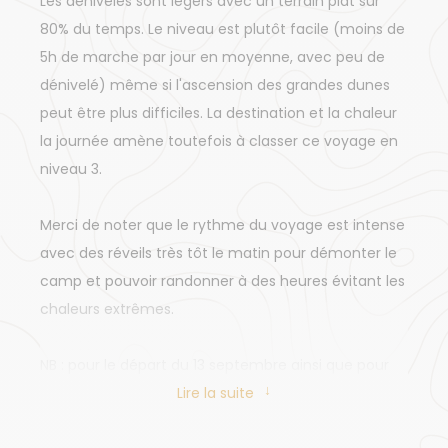
Les dénivelés sont légers avec un terrain plat sur
80% du temps. Le niveau est plutôt facile (moins de
5h de marche par jour en moyenne, avec peu de
dénivelé) même si l'ascension des grandes dunes
peut être plus difficiles. La destination et la chaleur
la journée amène toutefois à classer ce voyage en
niveau 3.
Merci de noter que le rythme du voyage est intense
avec des réveils très tôt le matin pour démonter le
camp et pouvoir randonner à des heures évitant les
chaleurs extrêmes.
NB : pour le départ du 13 septembre ainsi que pour
tous les départs 2026, la randonnée QUIVER TREE
Lire la suite
GORGE sera remplacée par la fameuse randonnée