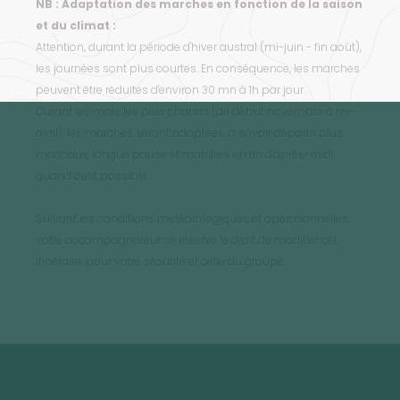
NB : Adaptation des marches en fonction de la saison
et du climat :
Attention, durant la période d'hiver austral (mi-juin - fin août),
les journées sont plus courtes. En conséquence, les marches
peuvent être réduites d'environ 30 mn à 1h par jour.
Durant les mois les plus chauds (de début novembre à mi-
avril), les marches seront adaptées, à savoir départs plus
matinaux, longue pause et marches en fin d'après-midi
quand c'est possible.
Suivant les conditions météorologiques et opérationnelles,
votre accompagnateur se réserve le droit de modifier cet
itinéraire, pour votre sécurité et celle du groupe.