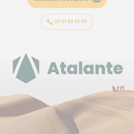
Toutes les nuits peuvent être réservées en
lodge sur l'ensemble des circuits
(consultez la
rubrique options de notre fiche technique)
, à
04 81 68 55 60
l’exception d’une ou deux nuits selon le voyage.
Les repas restent partagés avec l’ensemble du
groupe,
sauf lors du séjour au lodge de Khowarib,
où le dîner est pris sur place, sans les autres
voyageurs.
Atalante
Notre équipe s'occupe de monter le camp.
Néanmoins, si le groupe est important, cela
demande un certain temps, donc n'hésitez pas à
leur prêter main forte ! Un peu d'aide est toujours la
bienvenue afin que le camp soit monté plus
rapidement.