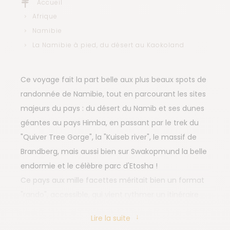
Accueil
Afrique
Namibie
La Namibie à pied, du désert au Kaokoland
Ce voyage fait la part belle aux plus beaux spots de
randonnée de Namibie, tout en parcourant les sites
majeurs du pays : du désert du Namib et ses dunes
géantes au pays Himba, en passant par le trek du
"Quiver Tree Gorge", la "Kuiseb river", le massif de
Brandberg, mais aussi bien sur Swakopmund la belle
endormie et le célèbre parc d'Etosha !
Ce pays aux mille facettes méritait bien un format
"rando", accessible, qui vient rythmer un itinéraire
au long cours autour de la Namibie : un must en
Lire la suite
quelque sorte !