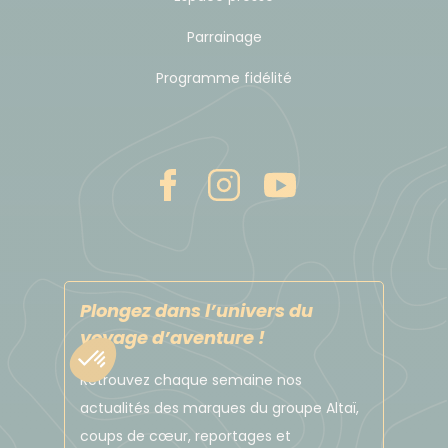
fonctionnelle dans des véhicules subissant
Parrainage
d'intenses vibrations sur les pistes namibiennes.
Programme fidélité
Soyez prêt à vivre l'aventure avec le sourire !
Budget & change
L'unité monétaire est le dollar namibien.
Les cartes de crédit sont acceptées dans les villes
mais vous n'y passerez pas souvent. Emportez des
euros en cash que vous changerez sur place. Il ne
sert à rien de prendre des dollars américains.
Plongez dans l’univers du
voyage d’aventure !
Vous pouvez changer environ 200 € pour vos
Retrouvez chaque semaine nos
dépenses personnelles.
actualités des marques du groupe Altaï,
coups de cœur, reportages et
Offrir des présents aux pasteurs Himbas avant de