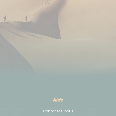
Dans les voitures, possibilité parfois de recharger
téléphones et appareils photo, avec le bon
adaptateur (type sud-africain, possibilité de
l'acheter sur place), mais il est préférable de
recharger aux camps / lodges. L'électricité est
disponible sur quasi tous les camps, mais ne
comptez pas sur le WiFi en dehors des lodges. Vous
pouvez par ailleurs acheter une carte SIM pré-
payée à votre arrivée à l’aéroport.
Déplacement
1- Aérien :
Vols avec une ou deux escales, en fonction des
Aide
disponibilités des compagnies au moment de votre
réservation. Sur la Namibie, nous retenons la
Contactez-nous
solution aérienne la plus économique.