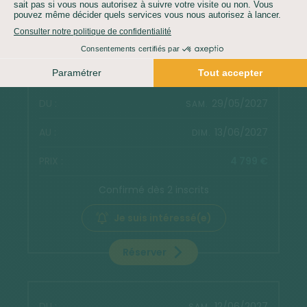
Je suis intéressé(e)
Réserver
29/05/2027
SAM.
13/06/2027
DIM.
4 799 €
Confirmé dès 2 inscrits
Je suis intéressé(e)
Réserver
12/06/2027
SAM.