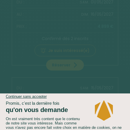
01/05/2027
SAM.
16/05/2027
DIM.
4 899 €
Confirmé dès 2 inscrits
Je suis intéressé(e)
Réserver
15/05/2027
SAM.
30/05/2027
DIM.
4 799 €
Confirmé dès 2 inscrits