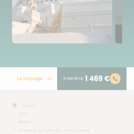
1 469 €
Le voyage
À PARTIR DE
Accueil
Asie
Népal
Le camp de base des Annapurnas