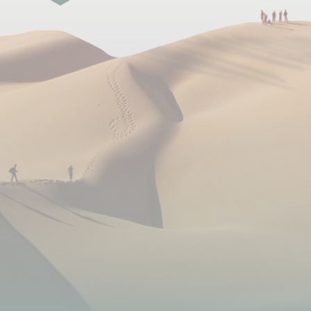
Encadrement
A votre arrivée à Katmandou, vous êtes accueillis
par votre sirdar (guide local anglophone) qui vous
accompagne tout au long de votre voyage.
Un sirdar est un guide local, il connaît parfaitement
le terrain. Vous lui excuserez parfois ses difficultés
de maîtrise des langues étrangères d'autant que
vous profiterez pleinement de son grand
professionnalisme à chaque étape du trek. Son rôle
principal est de vous montrer le chemin et de veiller
sur votre sécurité. Il est aussi en charge de gérer
toute la logistique de votre trek (lodges, porteurs,
repas etc).