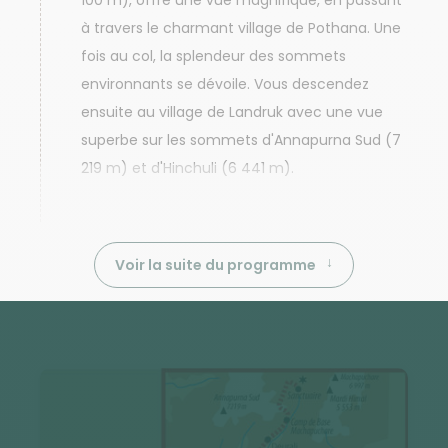
100 m), offre une vue magnifique, en passant
à travers le charmant village de Pothana. Une
fois au col, la splendeur des sommets
environnants se dévoile. Vous descendez
ensuite au village de Landruk avec une vue
superbe sur les sommets d'Annapurna Sud (7
219 m) et d'Hinchuli (6 441 m).
Voir la suite du programme