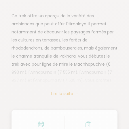
Ce trek offre un aperçu de la variété des
ambiances que peut offrir l’Himalaya. Il permet
notamment de découvrir les paysages formés par
les cultures en terrasses, les forêts de
rhododendrons, de bambouseraies, mais également
le charme tranquille de Pokhara. Vous débutez le
trek avec pour ligne de mire le Machhapuchre (6
993 m), l'Annapurna III (7 555 m), l'Annapurna II (7
937 m) et l'Annapurna IV (7 525 m). Vous profitez
des sources d’eau chaude à JhinuDanda, et
Lire la suite
traversez quelques villages vivant essentiellement
d’agriculture et d’élevage.
Une marche à travers une forêt de rhododendrons
et des sentiers cachés au cœur d'une gigantesque
bambouseraie vous mène à l’étape du somptueux