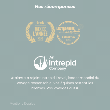
Transferts terrestres en véhicules privatifs (mini-
bus ou véhicule tout-terrain) réservés pour nos
Nos récompenses
groupes
Pour les trajets Katmandou - Kande et Pokhara -
Katmandou, nous utilisons des bus touristiques
confortables
3/ Transport des affaires personnelles
Pendant le trek : vous ne portez que vos affaires de
la journée. Le reste est transporté à dos de porteurs
(cf rubrique "Encadrement").
Atalante a rejoint Intrepid Travel, leader mondial du
Budget & change
voyage responsable. Vos équipes restent les
mêmes. Vos voyages aussi.
Monnaie locale : la roupie népalaise. Le taux de
change du jour est consultable
ici
.
Mentions légales