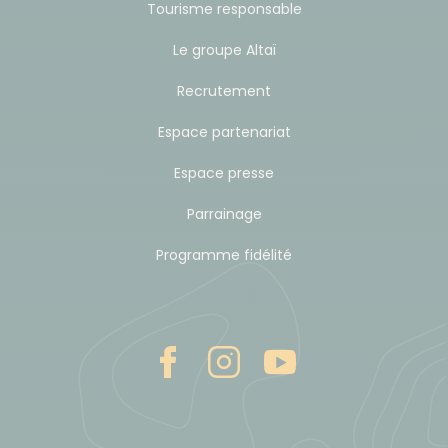
Tourisme responsable
Micropur). L'achat de bouteille d'eau minérale est
Le groupe Altaï
aussi possible dans les lodges, en ville, ou dans les
restaurants. Limitez toutefois votre consommation
Recrutement
de plastique, le Népal ne pouvant pas assurer son
Espace partenariat
recyclage.
Espace presse
Hébergement
Parrainage
A Katmandou et Pokhara, vous dormez dans un
Programme fidélité
hôtel confortable de standard 3 étoiles (normes
locales) situés à proximité du centre-ville. Vous
êtes en chambre twin ou double climatisée, avec
salle de bain privée et eau chaude.
Lodges pendant le trek : maison népalaise
aménagée pour recevoir des randonneurs. D'un
confort variable, ils ne sont certes pas des hôtels
mais permettent de faire un trekking même en
altitude, dans des conditions appréciables : lit,