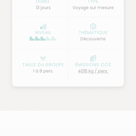
DURÉE
TYPE
13 jours
Voyage sur mesure
village Gurung de Gandruk. C’est au cœur du Népal,
dans le sanctuaire des Annapurnas, que vous
contemplez un titanesque amphithéâtre composé
NIVEAU
THÉMATIQUE
de pics et de glaces s’élevant à plus de 3 000
Découverte
mètres. À 4 130 mètres d’altitude, un panorama
grandiose vous dévoile une vue à 360° sur les 13
sommets du massif des Annapurnas. C'est l'étape
TAILLE DU GROUPE
ÉMISSIONS CO2
forte de ce trek.
1 à 8 pers.
4015 kg / pers.