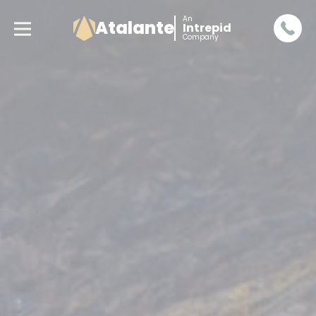
An
Atalante
Intrepid
Company