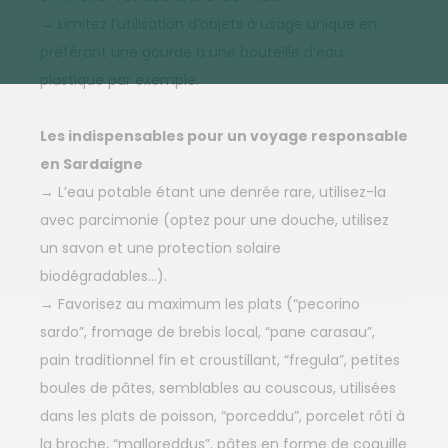
→ Limitez l’utilisation d’objets à usage unique en
préférant une gourde à une bouteille d’eau
plastique par exemple.
Les indispensables pour un voyage responsable
en Sardaigne
→ L’eau potable étant une denrée rare, utilisez-la
avec parcimonie (optez pour une douche, utilisez
un savon et une protection solaire
biodégradables…).
→ Favorisez au maximum les plats (“pecorino
sardo”, fromage de brebis local, “pane carasau”,
pain traditionnel fin et croustillant, “fregula”, petites
boules de pâtes, semblables au couscous, utilisées
dans les plats de poisson, “porceddu”, porcelet rôti à
la broche, “malloreddus”, pâtes en forme de coquille