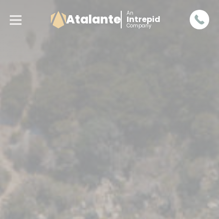
An
Atalante
Intrepid
Company