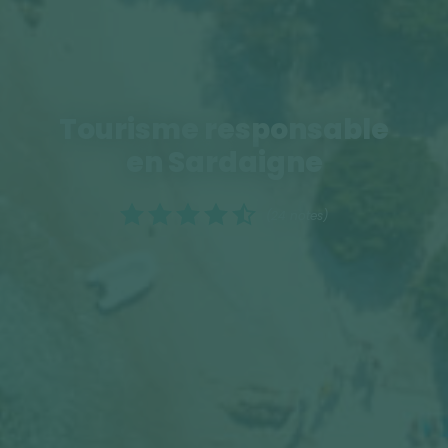
Tourisme responsable
en Sardaigne
(24 notes)