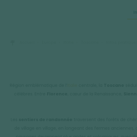
I
Accueil
Europe
Italie
Toscane
Infos pratique
Région emblématique de l’
Italie
centrale, la
Toscane
séduit
célèbres. Entre
Florence
, cœur de la Renaissance,
Sien
Les
sentiers de randonnée
traversent des forêts de chên
de village en village, en longeant des fermes anciennes,
paysages deviennent plus arides et volcaniques, avec des