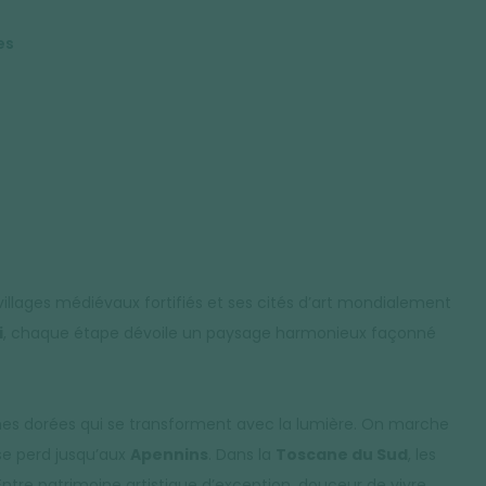
es
villages médiévaux fortifiés et ses cités d’art mondialement
i
, chaque étape dévoile un paysage harmonieux façonné
ines dorées qui se transforment avec la lumière. On marche
se perd jusqu’aux
Apennins
. Dans la
Toscane du Sud
, les
ntre patrimoine artistique d’exception, douceur de vivre,