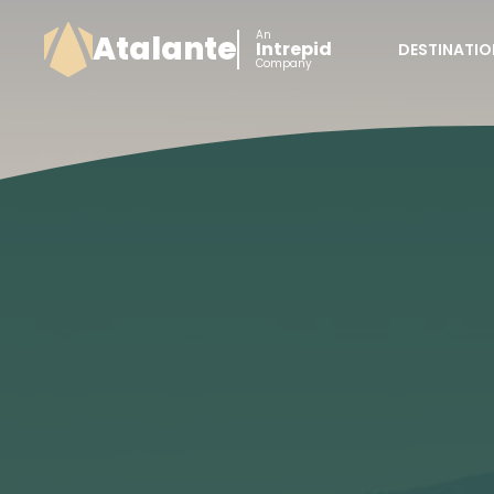
An
Atalante
Intrepid
DESTINATIO
Company