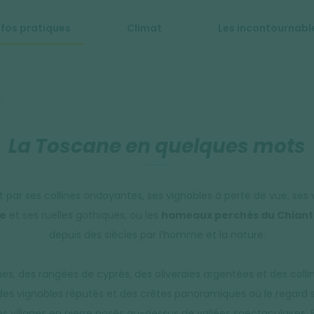
nfos pratiques
Climat
Les incontournabl
s
La Toscane en quelques mots
 par ses collines ondoyantes, ses vignobles à perte de vue, ses 
ne
et ses ruelles gothiques, ou les
hameaux perchés du Chiant
depuis des siècles par l’homme et la nature.
es, des rangées de cyprès, des oliveraies argentées et des coll
 des vignobles réputés et des crêtes panoramiques où le regard 
 villages en pierre posés au-dessus de vallées spectaculaires. E