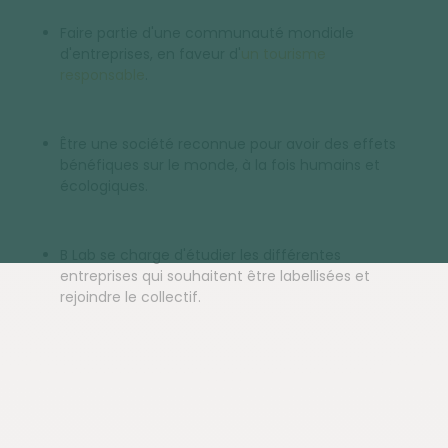
Faire partie d'une communauté mondiale
d'entreprises, en faveur d'
un tourisme
responsable
.
Être une société reconnue pour avoir des effets
bénéfiques sur le monde, à la fois humains et
écologiques.
B Lab se charge d'étudier les différentes
entreprises qui souhaitent être labellisées et
rejoindre le collectif.