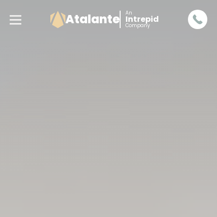
An
Atalante
Intrepid
Company