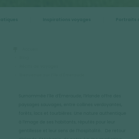
ratiques
Inspirations voyages
Portraits 
Accueil
Blog
Récits de voyages
Bienvenue sur l’île d’Émeraude
Surnommée l’île d’Émeraude, l’Irlande offre des
paysages sauvages, entre collines verdoyantes,
forêts, lacs et tourbières. Une nature authentique
à l’image de ses habitants, réputés pour leur
gentillesse et leur sens de l’hospitalité. De retour