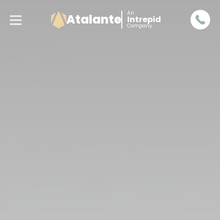
An
Atalante
Intrepid
Company