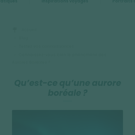
ratiques
Inspirations voyages
Portraits 
Accueil
Blog
Testez vos connaissances
Connaissez-vous bien le phénomène des
Aurores Boréales ?
Qu’est-ce qu’une aurore
boréale ?