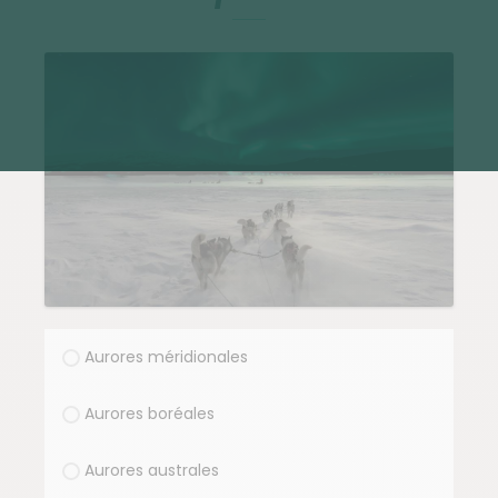
Aurores méridionales
Aurores boréales
Aurores australes