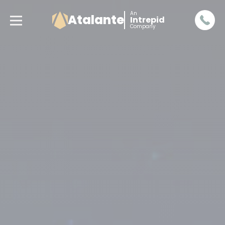
An
Atalante
Intrepid
Company