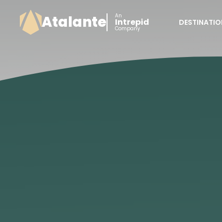
An
Atalante
Intrepid
DESTINATIO
Company