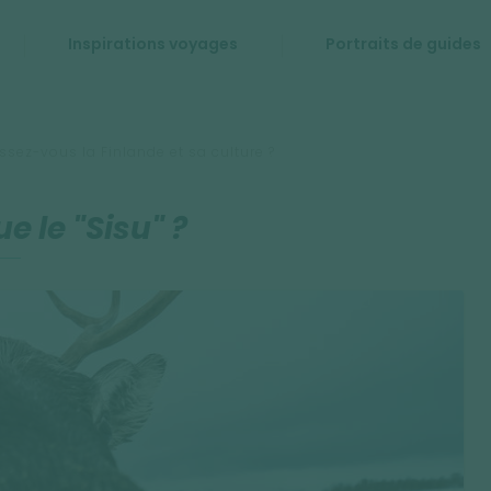
Inspirations voyages
Portraits de guides
sez-vous la Finlande et sa culture ?
e le "Sisu" ?