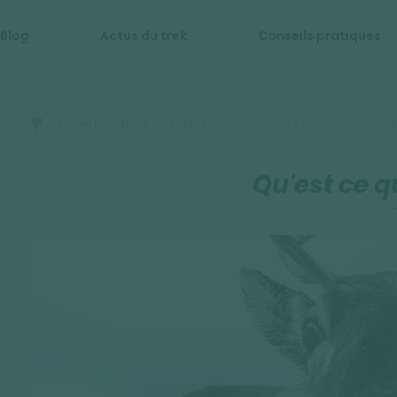
Blog
Actus du trek
Conseils pratiques
Accueil
Blog
Testez vos connaissances
Connais
Qu'est ce qu