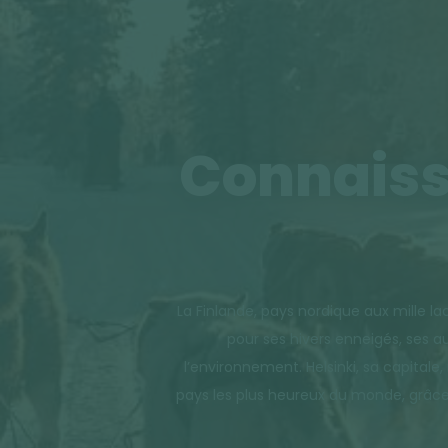
Connaisse
La Finlande, pays nordique aux mille l
pour ses hivers enneigés, ses a
l’environnement. Helsinki, sa capitale
pays les plus heureux du monde, grâce 