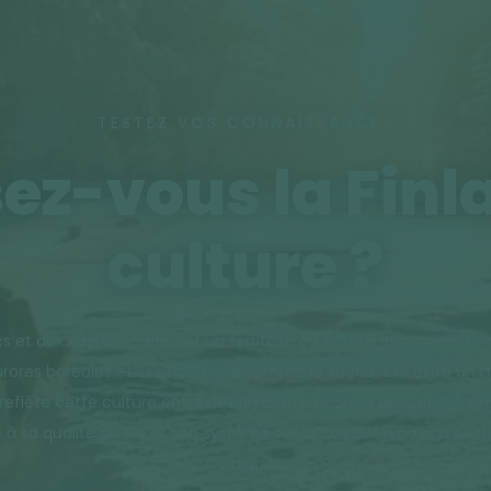
TESTEZ VOS CONNAISSANCES
z-vous la Finl
culture ?
acs et aux vastes forêts, est un territoire où nature et moder
urores boréales et ses traditions comme le sauna, elle offre u
, reflète cette culture entre design contemporain et héritage sca
à sa qualité de vie et son système social solide. Un pays à décou
nordiques.