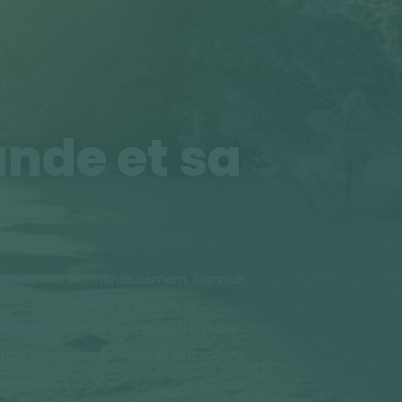
ande et sa
nité cohabitent harmonieusement. Connue
n mode de vie calme et proche de
ndinave. La Finlande est aussi l’un des
vrir entre silence blanc et innovations