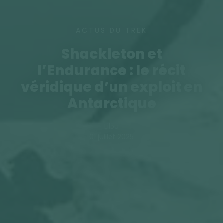
ACTUS DU TREK
Shackleton et
l’Endurance : le récit
véridique d’un exploit en
Antarctique
Lilou
01 juillet 2025