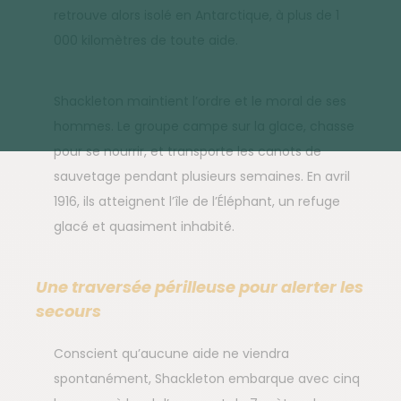
retrouve alors isolé en Antarctique, à plus de 1
000 kilomètres de toute aide.
Shackleton maintient l’ordre et le moral de ses
hommes. Le groupe campe sur la glace, chasse
pour se nourrir, et transporte les canots de
sauvetage pendant plusieurs semaines. En avril
1916, ils atteignent l’île de l’Éléphant, un refuge
glacé et quasiment inhabité.
Une traversée périlleuse pour alerter les
secours
Conscient qu’aucune aide ne viendra
spontanément, Shackleton embarque avec cinq