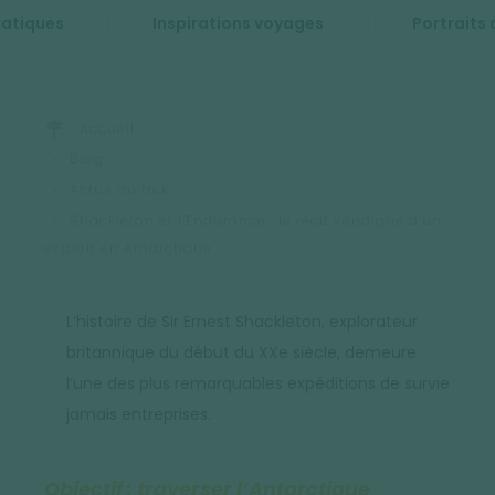
ratiques
Inspirations voyages
Portraits 
Accueil
Blog
Actus du trek
Shackleton et l’Endurance : le récit véridique d’un
exploit en Antarctique
L’histoire de Sir Ernest Shackleton, explorateur
britannique du début du XXe siècle, demeure
l’une des plus remarquables expéditions de survie
jamais entreprises.
Objectif : traverser l’Antarctique