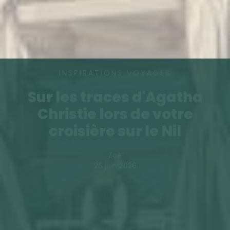
INSPIRATIONS VOYAGES
Sur les traces d'Agatha
Christie lors de votre
croisière sur le Nil
Zoé
26 juin 2026