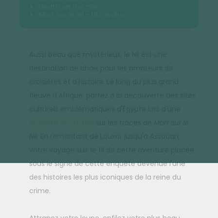
Death on the nile
Mort sur le Nil - l'itinéraire
Aussi beau que mystérieux, le Nil est une
destination de choix pour les amateurs de
croisières et d'histoire. Le long du plus grand
fleuve d'Afrique, partez à la découverte des sites
culturels emblématiques d'Égypte lors d'une
croisière en Egypte
sur les traces de
Mort sur le
Nil.
En remontant de Louxor jusqu'à Assouan,
votre voyage suit le fil de cette aventure placée
sous le signe de cette enquête devenue l'une
des histoires les plus iconiques de la reine du
crime.
Attrapez votre loupe, enfilez votre plus beau