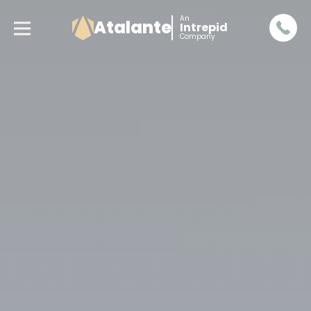
An
Atalante
Intrepid
Company