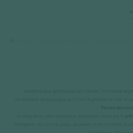
I
Accueil
Amériques
Argentine
Infos pratiques
Huitième plus grand pays au monde, l'immense Arge
La diversité de paysages qu’offre l’Argentine en fait un
Perito Moren
Le long de la côte atlantique, promenez-vous sur la
pén
Patagonie. Au nord du pays, plusieurs choix s’offrent à vo
d'Amérique, l'Aconcag