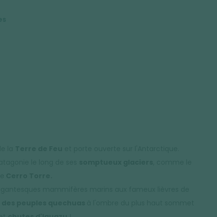
es
de la
Terre de Feu
et porte ouverte sur l'Antarctique.
Patagonie le long de ses
somptueux glaciers
, comme le
le
Cerro Torre.
gigantesques mammifères marins aux fameux lièvres de
 des peuples quechuas
à l'ombre du plus haut sommet
 et
chutes d'Iguazu
!