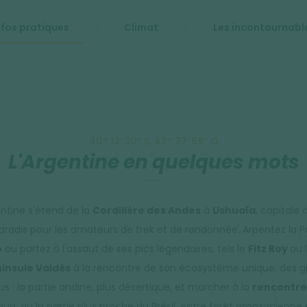
nfos pratiques
Climat
Les incontournabl
40° 12′ 30″ S, 62° 37′ 59″ O
L'Argentine en quelques mots
ntine s'étend de la
Cordillère des Andes
à
Ushuaïa
, capitale 
 paradis pour les amateurs de trek et de randonnée. Arpentez la 
o
ou partez à l'assaut de ses pics légendaires, tels le
Fitz Roy
ou 
insule Valdés
à la rencontre de son écosystème unique, des 
us : la partie andine, plus désertique, et marcher à la
rencontre
ua, ou la partie plus proche du Brésil, entre forêt amazonienne