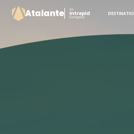
An
Atalante
Intrepid
DESTINATIO
Company