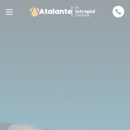
An
Atalante
Intrepid
Company