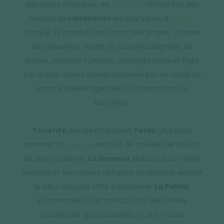
des côtes africaines, les
Canaries
offrent l’un des
terrains de
randonnée
les plus variés d’
Europe
.
Chaque île possède son caractère propre : falaises
déchiquetées, forêts de laurisilva baignées de
brume, cratères fumants, paysages lunaires figés
par la lave, dunes dorées balayées par les alizés ou
encore vallées agricoles aux plantations de
bananiers.
Tenerife
dévoile l’imposant
Teide
, plus haut
sommet d’
Espagne
, entouré de coulées de lave et
de pins canariens.
La Gomera
séduit par son relief
escarpé et ses ravines abruptes où résonne encore
le silbo, langage sifflé traditionnel.
La Palma
,
surnommée la isla bonita, offre des crêtes
volcaniques spectaculaires et une nature