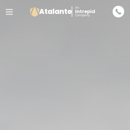
An
Atalante
Intrepid
Company