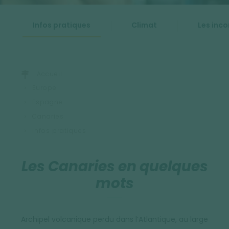
Infos pratiques
Climat
Les inc
Accueil
Europe
Espagne
Canaries
Infos pratiques
Les Canaries en quelques
mots
Archipel volcanique perdu dans l’Atlantique, au large