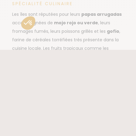
SPÉCIALITÉ CULINAIRE
Les îles sont réputées pour leurs
papas arrugadas
accompagnées de
mojo rojo ou verde
, leurs
fromages fumés, leurs poissons grillés et les
gofio
,
farine de céréales torréfiées très présente dans la
cuisine locale. Les fruits tropicaux comme les
bananes, les mangues et les avocats complètent
une
gastronomie simple
, savoureuse et
nourrissante, parfaite après une journée de
randonnée.
MONNAIE ET CHANGE
La monnaie est l’
euro
(€). Les cartes bancaires
sont acceptées partout : restaurants,