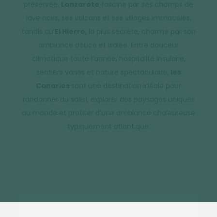
préservée.
Lanzarote
fascine par ses champs de
lave noirs, ses volcans et ses villages immaculés,
tandis qu’
El Hierro
, la plus secrète, charme par son
ambiance douce et isolée. Entre douceur
climatique toute l’année, hospitalité insulaire,
sentiers variés et nature spectaculaire,
les
Canaries
sont une destination idéale pour
randonner au soleil, explorer des paysages uniques
au monde et profiter d’une ambiance chaleureuse
typiquement atlantique.