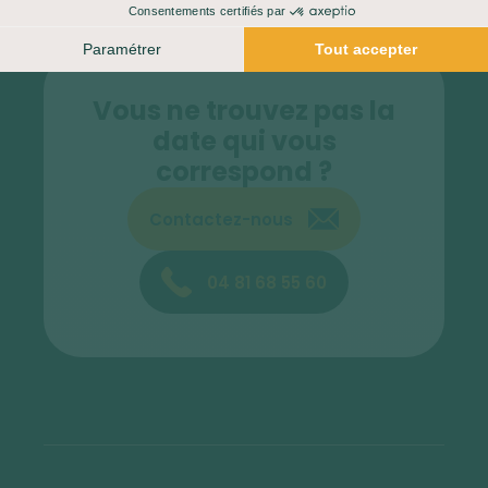
Vous ne trouvez pas la
date qui vous
correspond ?
Contactez-nous
04 81 68 55 60