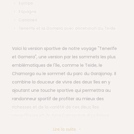
Europe
Espagne
Canaries
Tenerife et la Gomera avec ascension du Teide
Voici la version sportive de notre voyage "Tenerife
et Gomera", une version par les sommets les plus
emblématiques de l'île, comme le Teide, le
Chamorga ou le sommet du parc du Garajonay. Il
combine la douceur de vivre des deux îles en y
ajoutant une touche sportive qui permettra au
randonneur sportif de profiter au mieux des
richesses et de la variété de ces deux îles
magnifiques et de faire l'ascension du célèbre
volcan El Teide, point culminant de toute l'Espagne !
Lire la suite
Arrivés à Tenerife, nous commençons notre voyage