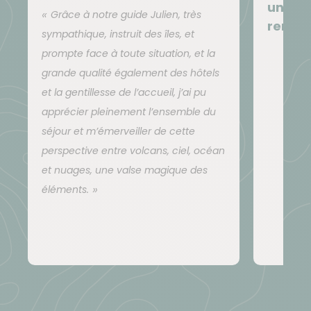
un en
produits canariens.
Grâce à notre guide Julien, très
remar
sympathique, instruit des îles, et
Ne pas hésiter à signaler allergies ou intolérances
prompte face à toute situation, et la
alimentaires afin que notre équipe locale puisse en
grande qualité également des hôtels
tenir compte dans la préparation des repas.
et la gentillesse de l’accueil, j’ai pu
L'eau du robinet n'est pas bonne mais de l'eau
apprécier pleinement l’ensemble du
potable est fournie quotidiennement.
séjour et m’émerveiller de cette
perspective entre volcans, ciel, océan
et nuages, une valse magique des
Hébergement
éléments.
Nous mettons toujours l'accent sur la situation et le
confort des hébergements. Toutefois nous pouvons
être tributaires d'une offre restreinte sur certaines
étapes.
Jours 1 à 4 : Vilaflor, au coeur de l'île, idéal pour