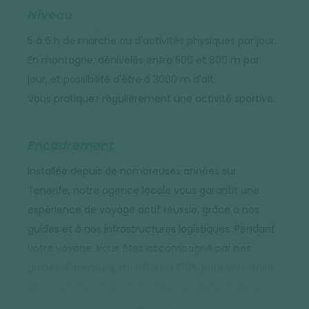
Niveau
5 à 6 h de marche ou d'activités physiques par jour.
En montagne, dénivelés entre 500 et 800 m par
jour, et possibilité d'être à 3000 m d'alt.
Vous pratiquez régulièrement une activité sportive.
Encadrement
Installée depuis de nombreuses années sur
Tenerife, notre agence locale vous garantit une
expérience de voyage actif réussie, grâce à nos
guides et à nos infrastructures logistiques.
Pendant
votre voyage, vous êtes accompagné par nos
guides d'aventure, mobilisés à 100% pour vous faire
découvrir des endroits insolites en pleine nature.
Encadrement par un guide local francophone,