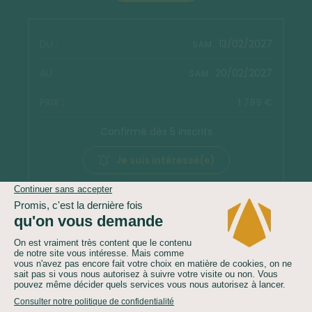
13/02/2027
SAM.
20/02/2027
SAM.
1 799 €
Confirmé dès 5 inscrits
Je suis intéressé(e)
Réserver
Voir les autres dates
Le nombre de participants peut être inférieur au nombre
minimum indiqué ci-dessus.