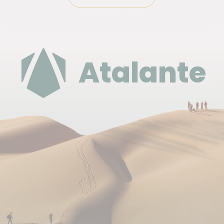
Déplacement
Pédestre. 4 à 6 heures de marche par jour.
Nous utilisons toujours des minibus privés et parfois
des taxis pour effectuer les transferts nécessaires
Atalante
au bon déroulement du programme.
Pour nous rendre à La Gomera, il nous faudra
compter 1h de bateau. Ce sont des ferries
spécialement conçus pour le transport de
personnes, de véhicules et de marchandises, d'une
capacité moyenne de 400 passagers.
Budget & change
L'unité monétaire est L'Euro. Pensez au petit budget
dont vous aurez besoin pour les boissons et
quelques repas libres.