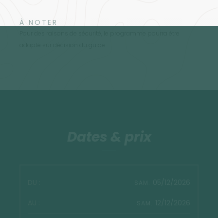
À NOTER
Pour des raisons de sécurité, le programme pourra être
adapté sur décision du guide.
Dates & prix
05/12/2026
SAM.
12/12/2026
SAM.