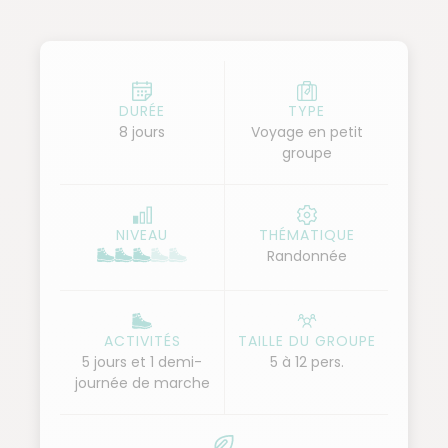
par une journée de découverte de la région
d'Anaga, réserve nationale de la biosphère et
fantastique zone de randonnée. Puis, nous
rejoignons le centre de l'île et le parc national du
DURÉE
TYPE
8 jours
Voyage en petit
Teide pour deux ascensions : le Chamorga qui
groupe
permet de saisissantes vues sur l'ensemble de la
caldeira et notre but du lendemain, sa majesté le
Teide (3 715 m) au sommet duquel nous vivrons un
NIVEAU
THÉMATIQUE
lever de soleil magique. Nous traversons ensuite un
Randonnée
court bras de mer pour deux jours de découverte de
la Gomera avec deux randonnées parmi les plus
belles : le parc national du Garajonay et la région
ACTIVITÉS
TAILLE DU GROUPE
d'Imada. Retour sur Tenerife et vol retour pour la
5 jours et 1 demi-
5 à 12 pers.
journée de marche
France.