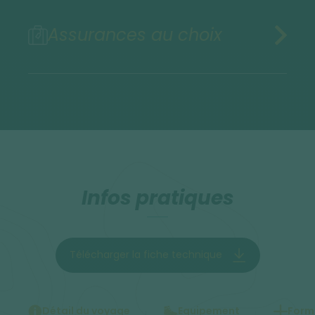
Assurances au choix
Infos pratiques
Télécharger la fiche technique
Détail du voyage
Equipement
Forma