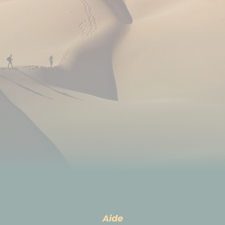
à l'aéroport de Tenerife Sud, J08.
Se loger avant ou après le circuit
Nuits supplémentaires, consulter l'onglet prix-option.
Parking pendant le circuit
La voiture de location est un gage de liberté sur ce
genre de destination. Aucun problème de parking
sur l'île !
Déplacement
La location du véhicule sur 7 jours comprend
l'assurance CDW et le kilométrage illimité depuis
Aide
l'aéroport de Ténérife J01 jusqu'à l'aéroport de