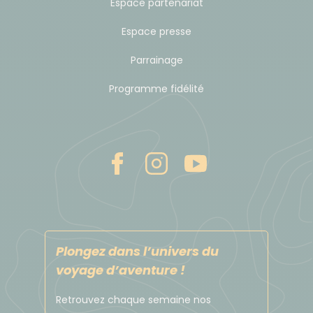
Espace partenariat
bien vérifier auprès de votre banque avant
Espace presse
votre départ!
Parrainage
Aussi, si vous ne récupérez pas votre voiture dans
Programme fidélité
les heures qui suivent l'heure prévue (généralement
sous 6 heures), le loueur se réserve le droit de livrer
votre voiture à un autre client.
Suivant vos horaires d'avion, une journée
supplémentaire peut vous être facturée sur place
par le loueur si vous dépassez cette durée de 7 jours
(par tranche horaire de 24h).
Vous devez également rendre le véhicule avec le
Plongez dans l’univers du
plein de carburant
voyage d’aventure !
Budget & change
Retrouvez chaque semaine nos