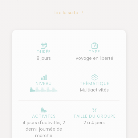
coucher du soleil ? C'est en famille ou entre amis
Lire la suite
que vous pouvez profiter de cette ambiance
insulaire à 3h de vol de chez vous!
DURÉE
TYPE
8 jours
Voyage en liberté
NIVEAU
THÉMATIQUE
Multiactivités
ACTIVITÉS
TAILLE DU GROUPE
4 jours d'activités, 2
2 à 4 pers.
demi-journée de
marche