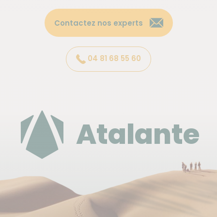
IMPORTANT: le refuge du Teide est
actuellement fermé.
Contactez nos experts
Il est possible de dormir au refuge du Teide (en
option) : dortoirs avec sanitaires et cuisine
communs.
04 81 68 55 60
Attention, il faut emmener sa propre nourriture au
refuge (ils ne font pas à manger mais ont à
disposition une cuisine et son équipement). Pas de
douches possibles non plus.
Atalante
Heure et lieu de rendez-vous
à l'aéroport de Tenerife Sud ou de Ténérife Nord (les
deux sont possibles), J01.
Dispersion