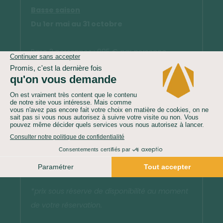
Basse saison
Du 1er mai au 31 octobre
Base 2 personnes : 985 €
par personne
Base 3 personnes : 1 030 €
par personne
Base 4 personnes : 850 €
par personne
SEMAINE NOEL/NOUVEL AN ET SEMAINE
SAINTE (d
u 21 décembre au 07 janvier et
du 29 mars au 5 avril)
Nous consulter (pour tarifs et disponibilités).
*prix sous réserve de disponibilité au moment
de votre réservation.