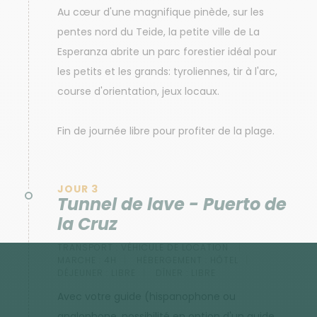
Au cœur d'une magnifique pinède, sur les
pentes nord du Teide, la petite ville de La
Esperanza abrite un parc forestier idéal pour
les petits et les grands: tyroliennes, tir à l'arc,
course d'orientation, jeux locaux.
Fin de journée libre pour profiter de la plage.
JOUR 3
Tunnel de lave - Puerto de
la Cruz
TRANSPORT :
VÉHICULE DE LOCATION
MARCHE :
4H
HÉBERGEMENT :
HÔTEL
DÉJEUNER :
LIBRE
DÎNER :
LIBRE
Avec votre guide (hispanophone ou
anglophone, possibilité en option d'un guide