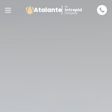
An
Atalante
Intrepid
Company