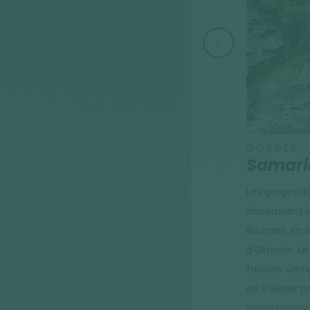
GORGES
Samari
Les gorges de
découvrent ic
Roumeli, en 
d’Omalos. Le 
falaises vert
de s’élever 
impressionna