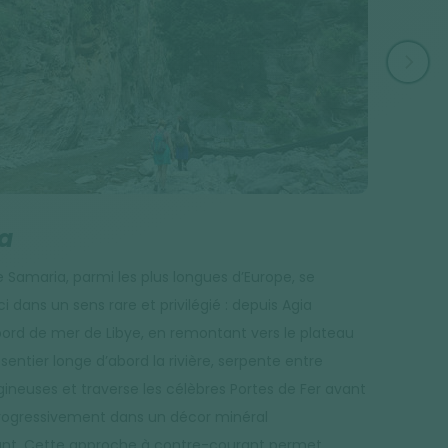
VILLE
a
La Ca
 Samaria, parmi les plus longues d’Europe, se
Ancienne ca
i dans un sens rare et privilégié : depuis Agia
est l’une d
bord de mer de Libye, en remontant vers le plateau
son phare e
sentier longe d’abord la rivière, serpente entre
vénitienne
igineuses et traverse les célèbres Portes de Fer avant
On y flâne 
progressivement dans un décor minéral
de mer. C’e
nt. Cette approche à contre-courant permet
Blanches, le