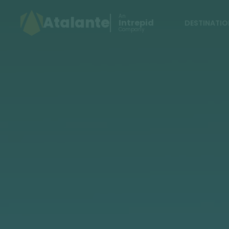
An
Atalante
Intrepid
DESTINATIO
Company