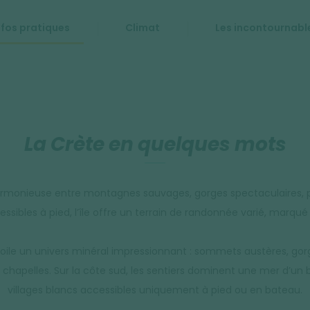
nfos pratiques
Climat
Les incontournabl
La Crète en quelques mots
harmonieuse entre montagnes sauvages, gorges spectaculaires, plat
essibles à pied, l’île offre un terrain de randonnée varié, marqué
voile un univers minéral impressionnant : sommets austères, 
es chapelles. Sur la côte sud, les sentiers dominent une mer d’un 
villages blancs accessibles uniquement à pied ou en bateau.