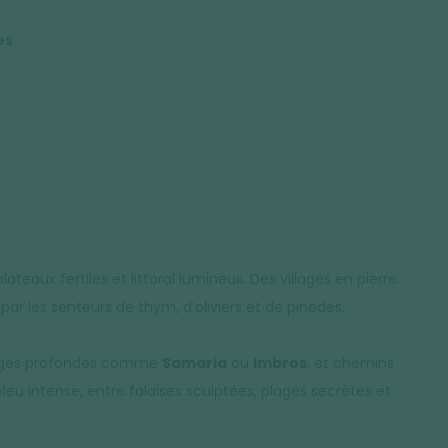
es
eaux fertiles et littoral lumineux. Des villages en pierre
 par les senteurs de thym, d’oliviers et de pinèdes.
gorges profondes comme
Samaria
ou
Imbros
, et chemins
bleu intense, entre falaises sculptées, plages secrètes et