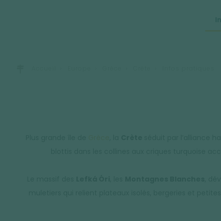
I
Accueil
Europe
Grèce
Crète
Infos pratiques
Plus grande île de
Grèce
, la
Crète
séduit par l’alliance 
blottis dans les collines aux criques turquoise acc
Le massif des
Lefká Óri
, les
Montagnes Blanches
, dé
muletiers qui relient plateaux isolés, bergeries et petit