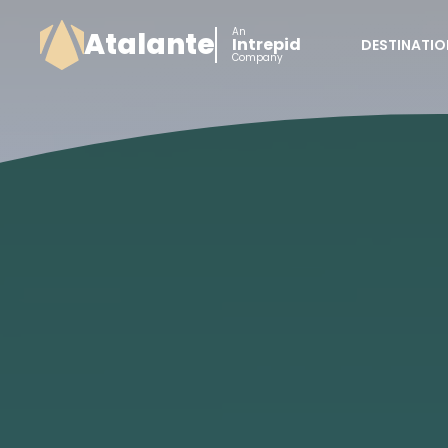
An
Atalante
Intrepid
DESTINATIO
Company