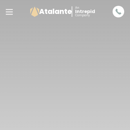
An
Atalante
Intrepid
Company