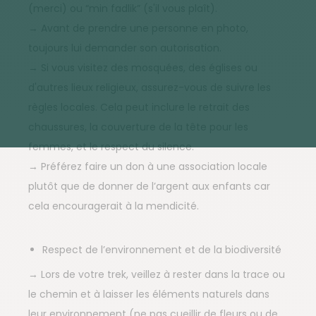
(merci) ou “min fadlik” (s'il vous plaît).
→ Avant de prendre une personne en photo,
toujours lui demander son autorisation.
→ Si vous visitez des mosquées, des églises ou
d'autres lieux religieux, assurez-vous de suivre les
règles locales. Cela peut inclure le retrait des
chaussures, la couverture de la tête pour les
femmes, et le respect du silence.
→ Préférez faire un don à une association locale
plutôt que de donner de l’argent aux enfants car
cela encouragerait à la mendicité.
Respect de l’environnement et de la biodiversité
→ Lors de votre trek, veillez à rester dans la trace ou
le chemin et à laisser les éléments naturels dans
leur environnement (ne pas cueillir de fleurs ou de