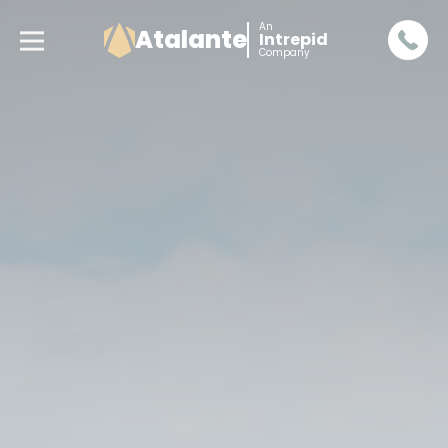
An
Atalante
Intrepid
Company