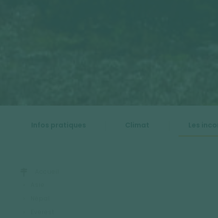
Infos pratiques
Climat
Les inc
Accueil
Asie
Népal
Everest