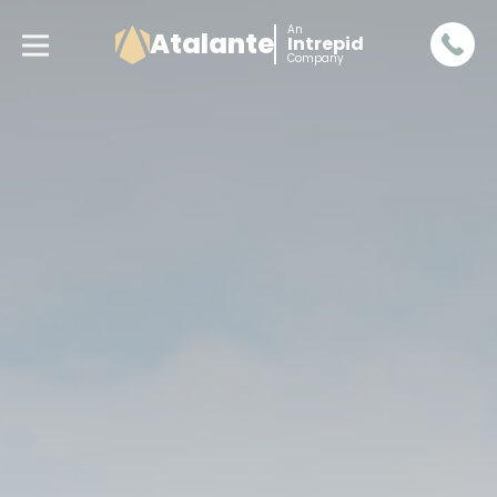
An
Atalante
Intrepid
Company