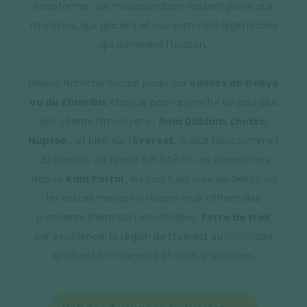
transforme : les rhododendrons laissent place aux
moraines, aux glaciers et aux sommets légendaires
qui dominent l’horizon.
Depuis Namche Bazaar jusqu’aux
vallées de Gokyo
ou du Khumbu
, chaque pas rapproche un peu plus
des géants himalayens :
Ama Dablam, Lhotse,
Nuptse
… et bien sûr l’
Everest,
le plus haut sommet
du monde, qui règne à 8 848 m. Les panoramas
depuis
Kala Pattar
, les lacs turquoise de Gokyo ou
les crêtes menant à l’Island Peak offrent des
moments d’émotion inoubliables.
Terre de trek
par excellence, la région de l’Everest au
Népal
allie
spiritualité, immensité et défis grandioses.