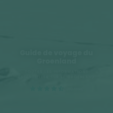
Guide de voyage du
Groenland
TOUTES LES INFORMATIONS
ESSENTIELLES SUR LE GROENLAND
(193 notes)