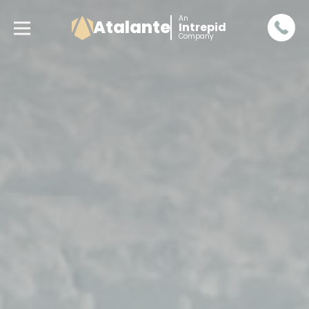
An
Atalante
Intrepid
Company