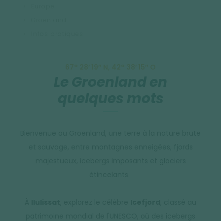
Europe
Groenland
Infos pratiques
67° 28′ 19″ N, 42° 38′ 15″ O
Le Groenland en
quelques mots
Bienvenue au Groenland, une terre à la nature brute
et sauvage, entre montagnes enneigées, fjords
majestueux, icebergs imposants et glaciers
étincelants.
À
Ilulissat
, explorez le célèbre
Icefjord
, classé au
patrimoine mondial de l'UNESCO, où des icebergs