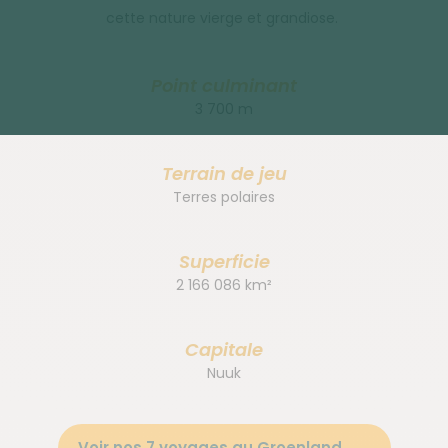
cette nature vierge et grandiose.
Point culminant
3 700 m
Terrain de jeu
Terres polaires
Superficie
2 166 086 km²
Capitale
Nuuk
Voir nos 7 voyages au Groenland