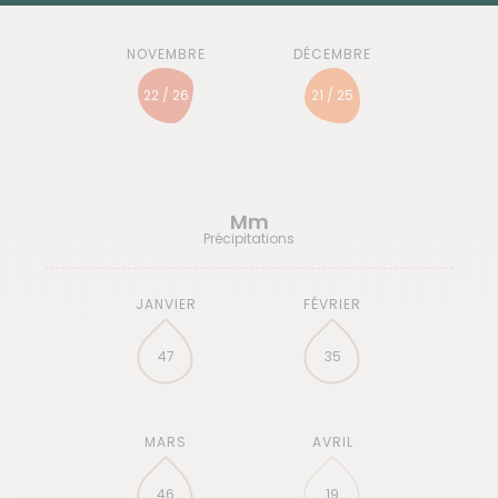
22 / 26
21 / 25
Mm
Précipitations
47
35
46
19