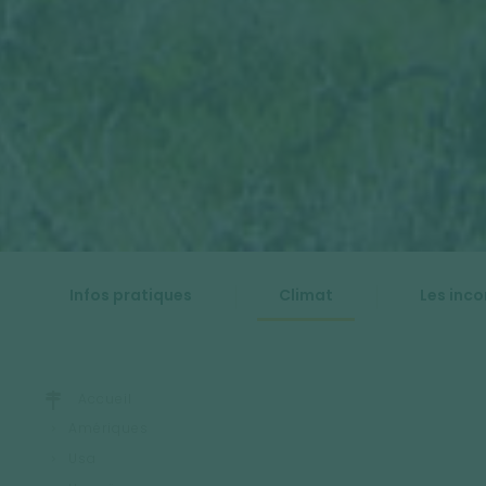
Infos pratiques
Climat
Les inc
Accueil
Amériques
Usa