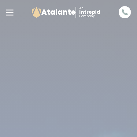
An
Atalante
Intrepid
Company