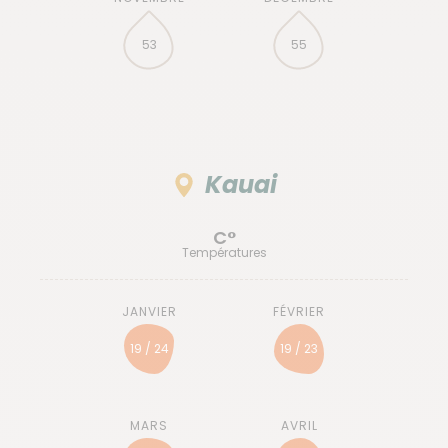
53
55
Kauai
C°
Températures
19 / 24
19 / 23