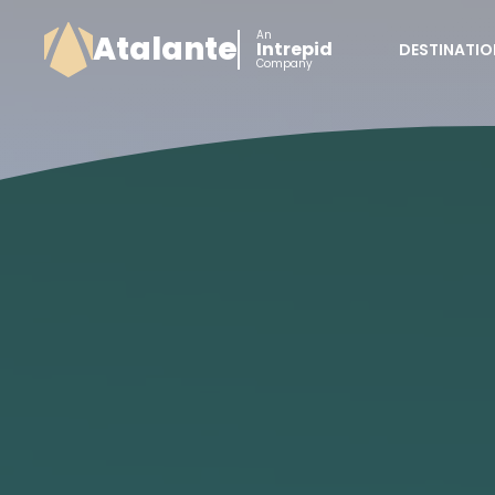
An
Atalante
Intrepid
DESTINATIO
Company