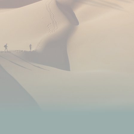
pique-niques assez simples car élaborés avec les
produits locaux disponibles (les sandwichs tout faits
n'existent pas au Ladakh).
Au quotidien, ne buvez pas d'eau non traitée,
proscrivez l'eau du robinet (même pour se brosser
les dents) et les glaçons. Evitez les légumes non
cuits, les glaces et méfiez-vous des jus de fruits
coupés avec de l'eau. Afin de réduire la production
de déchets plastiques sur nos voyages, nous vous
conseillons de privilégier la purification de l’eau à
l’achat de bouteilles en plastique.
Hébergement
Ce voyage comprend des nuits dans des