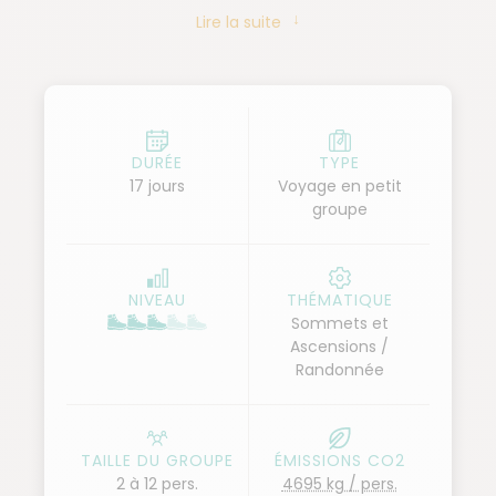
des gorges encaissées, nous randonnons de villages
Lire la suite
en villages, à la découverte de la vie rurale des
ladakhis et de leur culture bouddhiste. Nous
remontons la Markha entre les alpages verdoyants
et les cols d'altitude qui jalonnent le massif du
Zanskar, alors que le sommet très esthétique du
DURÉE
TYPE
17 jours
Voyage en petit
Kang Yatse se dévoile peu à peu en bout de vallée.
groupe
Du pied de la montagne, les plus aguerris peuvent
tenter l'ascension du Kang Yatse II (6 195 m) ! De
retour dans les pâturages de Nimaling, un dernier
NIVEAU
THÉMATIQUE
col, le Konmaru La, nous sépare de la vallée de
Sommets et
l'Indus.
Ascensions /
Randonnée
La fin du séjour est modulable : la visite des sites de
New Delhi, ou une excursion optionnelle au Taj
Mahal sont possibles.
TAILLE DU GROUPE
ÉMISSIONS CO2
2 à 12 pers.
4695 kg / pers.