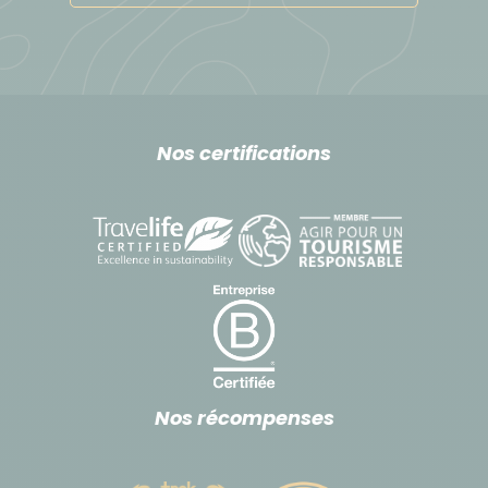
(www.zimskhang.com)
- Delhi : Hotel Regent Grand
- Agra : hôtel The Retreat (www.theretreat.co.in)
*Les hébergements sont donnés à titre indicatif et
Nos certifications
peuvent changer en fonction de la disponibilité.
Déplacement
1/ Transport international
Nous utilisons des vols réguliers entre Paris et Delhi,
la plupart du temps avec les compagnies Qatar
Airways et Gulf Air. Sur certaines dates, nous
Nos récompenses
achetons à ces compagnies un stock de place
(allotements) au départ de Paris, afin de vous