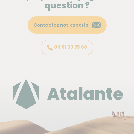
question ?
notamment dans les villes et sur les treks en tente
(cuisinier). Celle-ci est parfumée, riche en saveurs,
diversifiée et pas nécessairement pimentée !
Contactez nos experts
Les repas sur nos voyages :
04 81 68 55 60
- Dans les villes, les repas sont majoritairement pris
dans les restaurants locaux, parfois dans les hôtels.
- Pendant les étapes de trekking en autonomie
Atalante
(tente), les repas sont élaborés avec soin par notre
cuisinier, si possible avec des produits frais. Des en-
cas sont fournis pendant les jours de marche.
- Pendant les étapes de trekking en auberge, les
déjeuners sont pris au restaurant ou sous forme de