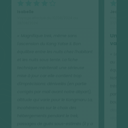
une très bonne préparation physique, de pratiquer
une activité sportive 2 à 3 fois par semaine 3 à 4
Isabelle
Jean-Fr
mois avant votre départ.
Voyage effectué du 10/08/2024 au
Voyage ef
28/08/2024
27/08/20
Une expérience préalable en alpinisme est
Un séj
Magnifique trek, même sans
requise pour entreprendre cette ascension.
varié
l'ascension du Kang Yatse II. Bon
équilibre entre les nuits chez l'habitant
Le circ
et les nuits sous tente. La fiche
au Ladakh
N.B. : la cotation physique de ce séjour (3
technique mériterait une sérieuse
équilibré
chaussures, sans l'option Kang Yatse) est basée sur
mise à jour car elle contient trop
Notre gu
des critères universels (durées de marche,
d'imprécisions: dénivelés (en partie
très com
dénivelés et type de terrain). Elle ne prend pas en
corrigés par mail avant notre départ),
partager
compte les paramètres extérieurs liés au climat et
altitude qui varie pour le Kongmaru La,
bouddhism
à l'altitude, qui peuvent rendre le voyage plus
incohérences sur le choix des
des diff
difficile qu'annoncé. Veuillez prendre cela en
hébergements pendant le trek,
région, c
compte et adapter le niveau du voyage en fonction
passages de gués sous-estimés (il y a
journées 