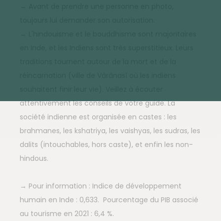
→ Avant de prendre une personne en photo,
toujours lui demander son autorisation.
→ L'hindouisme et le bouddhisme sont majoritaires
en Inde, et les Indiens sont très superstitieux. Leurs
traditions tournent autour de la mort et de la
réincarnation (ville de Vârânasî où les indiens
souhaitent finir leur vie). Veillez à écouter
attentivement les conseils de votre guide. La
société indienne est organisée en castes : les
brahmanes, les kshatriya, les vaishyas, les sudras, les
dalits (intouchables, hors caste), et enfin les non-
hindous.
→ Pour information : Indice de développement
humain en Inde : 0,633. Pourcentage du PIB associé
au tourisme en 2021 : 6,4 %.