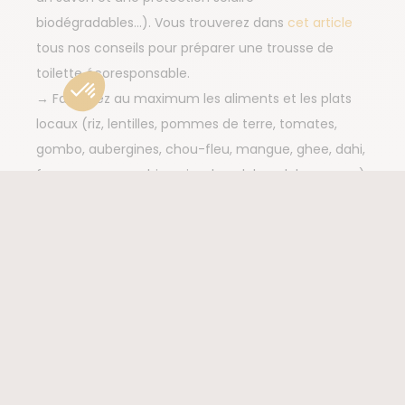
biodégradables…). Vous trouverez dans
cet article
tous nos conseils pour préparer une trousse de
toilette écoresponsable.
→ Favorisez au maximum les aliments et les plats
locaux (riz, lentilles, pommes de terre, tomates,
gombo, aubergines, chou-fleu, mangue, ghee, dahi,
fromage paneer, biryani, pulao, dals, palak paneer…).
Il est tout à fait possible de manger végétarien en
Inde.
→ Privilégiez l’achat de souvenirs issus de l’artisanat
local (sari en soie et coton, broderie, poterie en
terre cuite, céramique bleue, sculpture sur bois et
en marbre…).
Voir nos 17 voyages en Inde