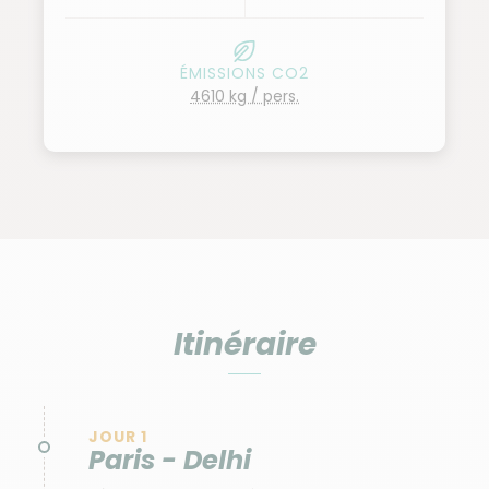
capitale indienne puis nous nous envolons pour
Bénarès, l’une des villes les plus anciennement
ÉMISSIONS CO2
habitées du monde. Situé au bord du Gange,
4610 kg / pers.
Bénarès est la capitale spirituelle de l’Inde.
Itinéraire
JOUR 1
Paris - Delhi