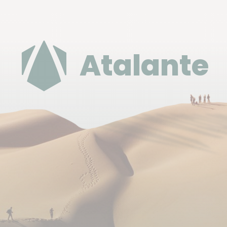
majorité des sites que nous visitons.
Agra
: Amar Hôtel ou similaire
Atalante
C'est un hôtel moderne et bien situé dont la plupart
des chambres ont été récemment rénovées.
Jaipur
:
Bissau Palace
ou similaire
Anciennement un palais, il a été rénové pour en
faire un hôtel. C'est un hébergement de charme,
avec des grandes chambres... Situé à proximité du
centre-ville, dans un lieu calme, cet hôtel
représente un parfait mélange entre l'ancienne et
la nouvelle architecture.
Pushkar
:
Master Paradise Hotel
ou similaire
C'est un petit hôtel bien situé avec des grandes