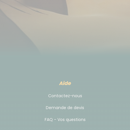
chambres. On peut y déguster d'excellents plats
végétariens. En option : possibilité de massage.
The Pushkar Fort
Cet hôtel de charme, se trouve tout près du terrain
où a lieu la foire annuelle de Pushkar. L'hôtel dispose
de plusieurs grands jardins et d'une piscine. Une
balade agréable depuis l'hôtel permet de rejoindre
le lac et le centre historique de Pushkar.
Aide
Jodhpur
: Jhalamand Garh ou similaire
Un hôtel de charme installé dans un palais datant
Contactez-nous
du 18ᵉ siècle.
Demande de devis
Dhechu
:
Thar Oasis Resort
ou similaire
FAQ - Vos questions
Cet hôtel de charme est situé au cœur de la