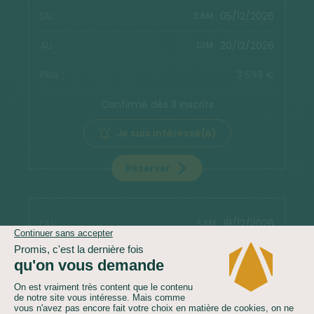
05/12/2026
SAM.
20/12/2026
DIM.
3 599 €
Confirmé dès 3 inscrits
Je suis intéressé(e)
Réserver
19/12/2026
SAM.
03/01/2027
DIM.
4 199 €
Confirmé dès 3 inscrits