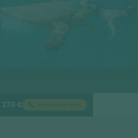
270 €
Demandez un devis
E