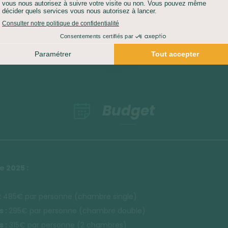
 du programme
Budget
e 2025 :
:
485€ par personne (chambre single)
s :
295€ par personne (chambre double)
 :
315€ par personne (2 chambres)