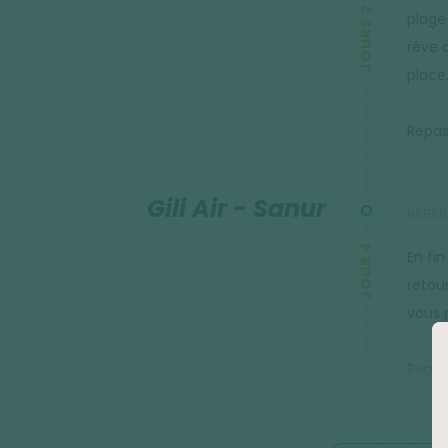
JOURS 2 À 3
plage
rêve o
place
Repas 
Gili Air - Sanur
HÉBER
JOUR 4
En fi
retou
vous p
Repas 