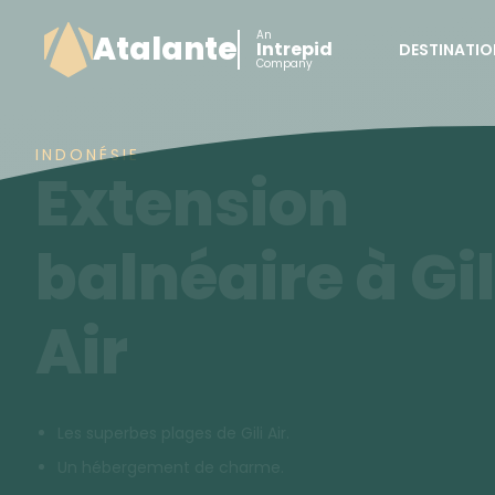
An
Atalante
Intrepid
DESTINATIO
Company
INDONÉSIE
Extension
balnéaire à Gil
Air
Les superbes plages de Gili Air.
Un hébergement de charme.