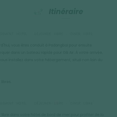
Itinéraire
GEMENT :
HÔTEL
DÉJEUNER :
LIBRE
DÎNER :
LIBRE
rd'hui, vous êtes conduit à Padangbai pour ensuite
quer dans un bateau rapide pour Gili Air. À votre arrivée,
vous installez dans votre hébergement, situé non loin du
libres.
GEMENT :
HÔTEL
DÉJEUNER :
LIBRE
DÎNER :
LIBRE
r libre dans votre hôtel de bord de mer pour profiter de la