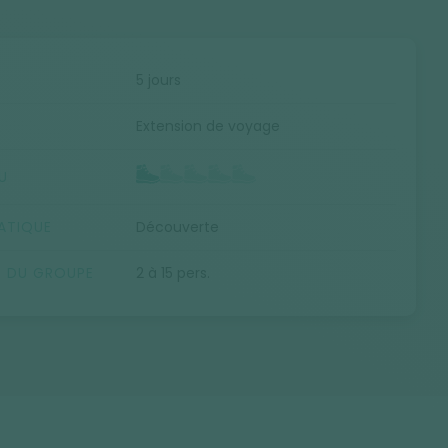
E
5 jours
Extension de voyage
U
ATIQUE
Découverte
E DU GROUPE
2 à 15 pers.