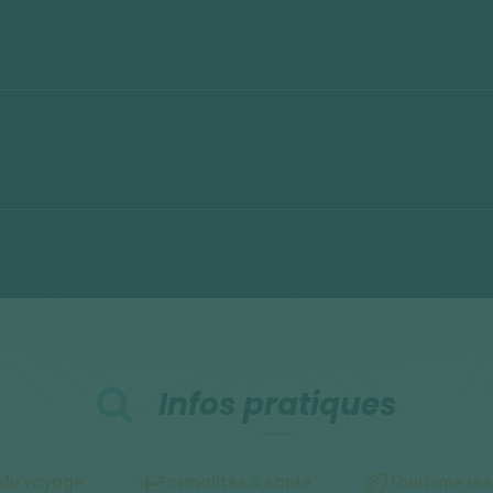
Infos pratiques
 du voyage
Formalités & santé
Tourisme re