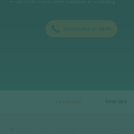
Les fonds marins variés à explorer en snorkeling.
Demandez un devis
Le voyage
Itinéraire
Accueil
Asie
Indonésie
Extension balnéaire à Gil