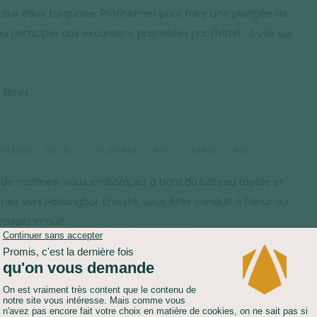
 aux eaux turquoise. Profitez-en pour faire une plongée de
u participer aux excursions proposées par l'hôtel : à voir sur
.
libres.
GEMENT :
HÔTEL
DÉJEUNER :
LIBRE
DÎNER :
LIBRE
n de matinée, vous embarquez à bord du bateau rapide et
rnez vers Padangbai. Ensuite, vous êtes conduit à Sanur où
assez la nuit.
libres.