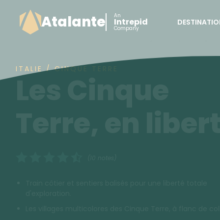
An
Atalante
Intrepid
DESTINATIO
Company
ITALIE / CINQUE TERRE
Les Cinque
Terre, en liber
(10 notes)
Train côtier et sentiers balisés pour une liberté totale
d'exploration.
Les villages multicolores des Cinque Terre, à flanc de coll