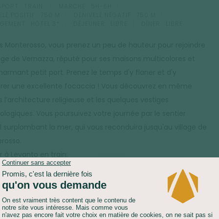
PORT :
TRAIN
MARCHE :
5H-6H
LÉ POSITIF :
750 M
DÉNIVELÉ NÉGATIF :
750 M
GEMENT :
HÔTEL 3*
DÉJEUNER :
LIBRE
DÎNER :
LIBRE
s Monterosso, vous prenez un peu de hauteur pour rejoindre
llage de Vernazza, réputé pour ses maisons multicolores et
harmant petit port. Prenez le temps d'y flaner et d'y
rer une excellente focaccia ! Vous découvrez en même
 l’architecture religieuse et les quelques vestiges
ologiques. Vous poursuivez votre journée par le sentier
al surplombant la mer, qui vous reconduira jusqu'au village de
rosso.
r à Levanto en train.
PORT :
TRAIN
MARCHE :
4H-5H
LÉ POSITIF :
410 M
DÉNIVELÉ NÉGATIF :
410 M
GEMENT :
HÔTEL 3*
DÉJEUNER :
LIBRE
DÎNER :
LIBRE