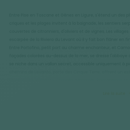
Entre Pise en Toscane et Gênes en Ligure, s'étend un des pl
criques et les plages invitent à la baignade, les sentiers se
couvertes de citronniers, d'oliviers et de vignes. Les villag
escarpée de la Riviera du Levant où il y fait bon flâner en 
Entre Portofino, petit port au charme enchanteur, et Camog
façades colorées au-dessus de la mer, se dresse l'abbaye de
se niche dans un vallon secret, accessible uniquement à pi
chemins de Levanto, porte des Cinque Terre, offrent un ext
Monterosso, Vernazza, Corniglia, Manarola, Riomaggiore. La 
Vénus.
Lire la suite