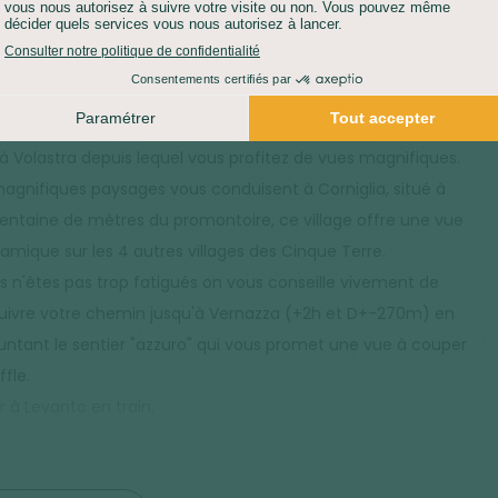
ur Riomaggiore, ancien village de pêcheurs dont les maisons
ées sur les rochers vous offrent un trompe-l’œil étonnant !
rejoignez ensuite en train Manarola, d'où votre marche
era. Vous randonnez sur le chemin des oliviers et des vignes
’à Volastra depuis lequel vous profitez de vues magnifiques.
agnifiques paysages vous conduisent à Corniglia, situé à
entaine de mètres du promontoire, ce village offre une vue
amique sur les 4 autres villages des Cinque Terre.
us n'êtes pas trop fatigués on vous conseille vivement de
uivre votre chemin jusqu'à Vernazza (+2h et D+-270m) en
ntant le sentier "azzuro" qui vous promet une vue à couper
ffle.
r à Levanto en train.