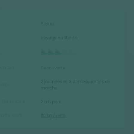
E
6 jours
Voyage en liberté
U
ATIQUE
Découverte
2 journées et 3 demi-journées de
ITÉS
marche
E DU GROUPE
2 à 6 pers.
SIONS CO2
110 kg / pers.