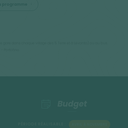
 du programme
 une gare dans chaque village des 5 Terre et à Levanto) ou au bus.
- Portofino.
Budget
PÉRIODE RÉALISABLE :
AVRIL À NOVEMBRE