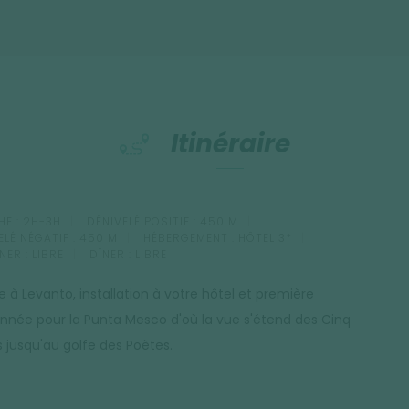
Itinéraire
E :
2H-3H
DÉNIVELÉ POSITIF :
450 M
ELÉ NÉGATIF :
450 M
HÉBERGEMENT :
HÔTEL 3*
NER :
LIBRE
DÎNER :
LIBRE
e à Levanto, installation à votre hôtel et première
nnée pour la Punta Mesco d'où la vue s'étend des Cinq
s jusqu'au golfe des Poètes.