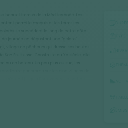
us beaux littoraux de la Méditerranée. Les
rpentent parmi le maquis et les terrasses
DURÉ
es colorés se succèdent le long de cette côte
TYPE
fin de journée en dégustant une "gelato".
li, village de pêcheurs qui dresse ses hautes
NIVEA
 San Fruttuoso. Construite au Xe siècle, elle
ed ou en bateau. Un peu plus au sud, les
THÉM
raordinaire panorama sur les cinq villages de
vue s'étend jusqu'à Portovenere, le port de
ACTIV
TAILL
ÉMIS