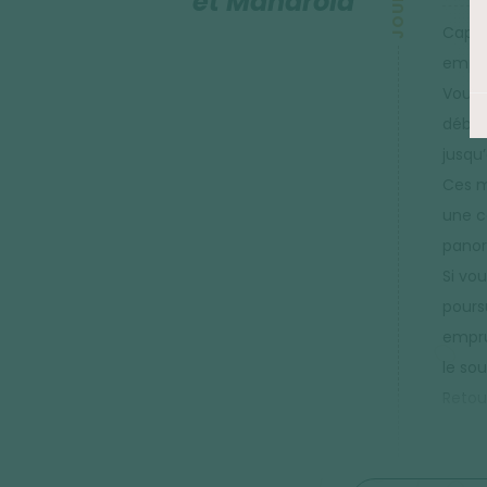
JOUR 3
et Manarola
Cap s
empil
Vous 
début
jusqu
Ces m
une c
panor
Si vo
pours
empru
le sou
Retou