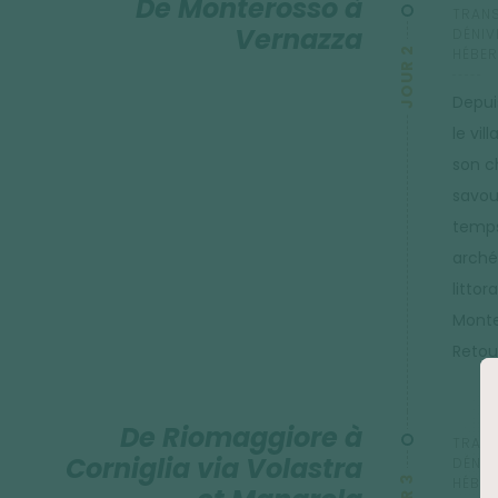
De Monterosso à
TRANS
Vernazza
DÉNIVE
JOUR 2
HÉBER
Depui
le vi
son c
savou
temps
arché
littor
Monte
Retou
De Riomaggiore à
TRANS
Corniglia via Volastra
DÉNIVE
HÉBER