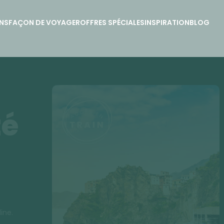
NS
FAÇON DE VOYAGER
OFFRES SPÉCIALES
INSPIRATION
BLOG
té
ine.