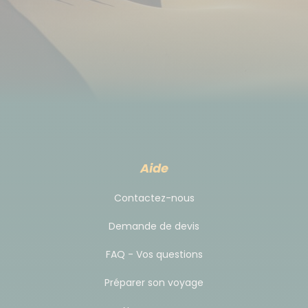
Le "bakchich" est une institution nationale relevant
davantage d'un geste de sympathie que d'une
aumône. Néanmoins certains d'entre eux sont
devenus presque "institutionnels" et sont considérés
comme quasi obligatoires.
Pour votre information, prévoir :
dans les hôtels : 2€/pers
dans les restaurant : 1€/pers
Aide
pour votre chauffeur : 2€/pers./jour
Contactez-nous
pour vos guides locaux : à Dana, 3€/pers. /
Ammarin : 6€/pers. / Wadi Rum 3€/pers.
Demande de devis
FAQ - Vos questions
Préparer son voyage