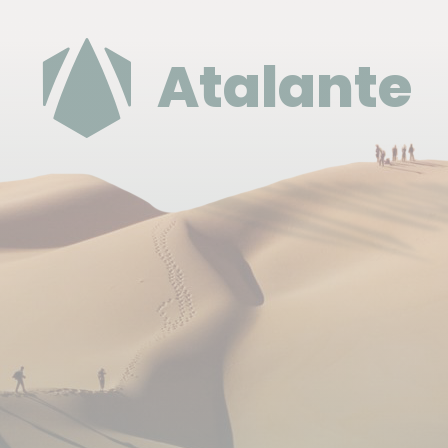
Les transferts sont prévus en véhicule privé avec
chauffeur durant tout le séjour.
Atalante
Concernant vos bagages, ils vous suivront durant
tout le séjour dans le véhicule sauf dans le désert
du Wadi Rum où un véhicule d'assistance 4x4 est
prévu.
Budget & change
La monnaie nationale est le Dinar Jordanien (JOD)(1
EUR = 0,78 JOD environ). Emportez des EUROS et
votre carte de crédit. Pour connaître le taux de
change au jour le jour : https://www.xe.com/fr/
Pourboires