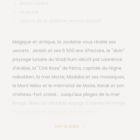
Moyen-Orient
Jordanie
Trésors de la Jordanie version confort
Magique et antique, la Jordanie vous révèle ses
secrets : Jerash et ses 6 500 ans d’histoire, le "divin"
paysage lunaire du Wadi Rum décrit par Lawrence
d'Arabie, la "Cité Rose" de Pétra, capitale du règne
nabatéen, la mer Morte, Madaba et ses mosaïques,
le Mont Nébo et le mémorial de Moïse, Kerak et son
château-fort croisé… Jusqu'aux plages de la mer
Rouge. Vivez un véritable voyage à travers le temps
! Exclusivement hébergés à l'hôtel et en
campement fixe, découvrez la Jordanie en version
Lire la suite
tout confort.