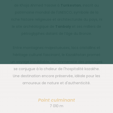
de Khoja Ahmed Yasawi à
Turkestan
, inscrit au
patrimoine mondial de l'UNESCO, symbole de la
riche histoire religieuse et architecturale du pays, ni
le site archéologique de
Tanbaly
et ses milliers de
pétroglyphes datant de l’âge du Bronze.
Entre montagnes majestueuses, lacs cristallins et
héritage culturel fascinant, le Kazakhstan promet
un voyage inoubliable, où l'immensité des paysages
se conjugue à la chaleur de l'hospitalité kazakhe.
Une destination encore préservée, idéale pour les
amoureux de nature et d'authenticité.
Point culminant
7 010 m