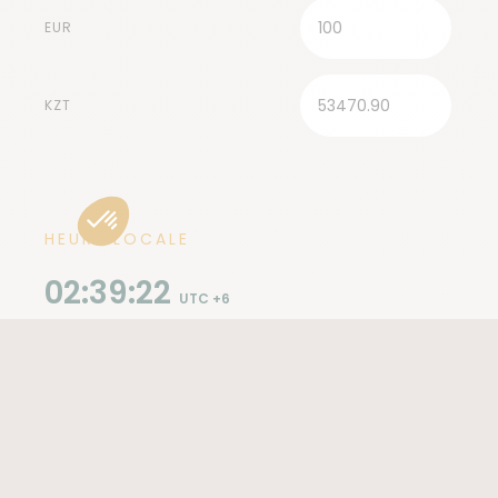
EUR
KZT
HEURE LOCALE
02:39:24
UTC +6
VACCINS
Aucun vaccin obligatoire, mais il est recommandé
de s'assurer que vos vaccins sont à jour (tétanos,