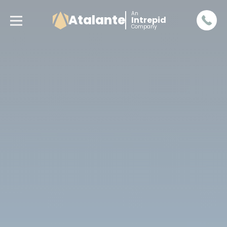
An
Atalante
Intrepid
Company