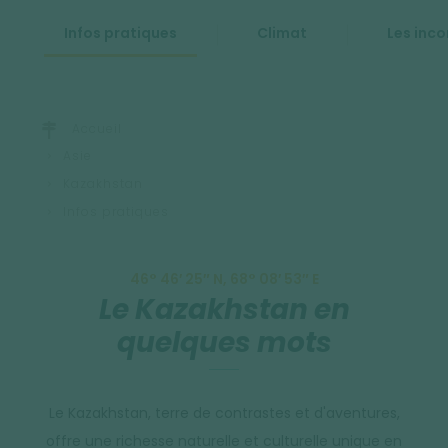
Infos pratiques
Climat
Les inc
Accueil
Asie
Kazakhstan
Infos pratiques
46° 46′ 25″ N, 68° 08′ 53″ E
Le Kazakhstan en
quelques mots
Le Kazakhstan, terre de contrastes et d'aventures,
offre une richesse naturelle et culturelle unique en