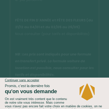
FÊTE DE FIN D'ANNÉE et FÊTE DES FLEURS (du
21/12 au 04/01 et
du 02/05 au 26/05
)
Nous consulter (pour tarifs et disponibilités).
NB : Les prix sont indiqués pour une formule
en transfert privé. La formule voiture de
location est possible, nous consulter pour les
tarifs et disponibilités.