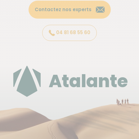
´hôtel. Au dernier étage, on peut profiter de la
piscine et d’une terrasse avec une vue
Contactez nos experts
magnifique sur la ville de Funchal, la baie et les
montagnes.
04 81 68 55 60
Ces hébergements sont sous réserve de
disponibilité au moment de la réservation.
Atalante
Heure et lieu de rendez-vous
Accueil à l'aéroport de Funchal, J01 pour le transfert
aéroport-hôtel.
Dispersion
À l'aéroport de Funchal, J12 pour le transfert hôtel -