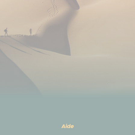
aéroport.
Se loger avant ou après le circuit
Nuits supplémentaires, consulter l'onglet prix-option.
Déplacement
Transferts privés:
Vous êtes acheminés au point de départ de vos
randonnées et, au retour, à vos hébergements
lorsque cela est nécessaire.
Vos bagages sont alors pris en charge par les soins
du chauffeur.
Aide