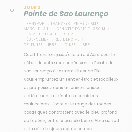
JOUR 2
Pointe de Sao Lourenço
TRANSPORT :
TRANSFERT PRIVÉ (7 KM)
MARCHE :
3H
DÉNIVELÉ POSITIF :
350 M
DÉNIVELÉ NÉGATIF :
350 M
HÉBERGEMENT :
RESIDENCIAL
DÉJEUNER :
LIBRE
DÎNER :
LIBRE
Court transfert jusqu'à la baie d'Abra pour le
début de votre randonnée vers la Pointe de
São Lourenço à l'extrémité est de l'île.
Vous empruntez un sentier étroit et rocailleux
et progressez dans un univers unique,
entièrement minéral, aux corniches
multicolores. L'ocre et le rouge des roches
basaltiques contrastent avec le bleu profond
de l'océan, entre la paisible baie d'Abra au sud
et la côte toujours agitée au nord.