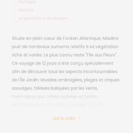
Portugal
Madère
Le grand tour de Madère
Située en plein cœur de l'océan Atlantique, Madère
jouit de nombreux surnoms relatifs à sa végétation
riche et variée. Le plus connu reste "l'île aux Fleurs".
Ce voyage de 12 jours a été conçu spécialement
afin de découvrir tous les aspects incontournables
de l'Île Jardin: levadas ombragées, plages et criques
sauvages, falaises balayées par les vents,
montagnes aux crêtes acérées et forêts
verdoyantes… Profitez de ce voyage et de la
douceur de vie insulaire madérienne et vivez un
Lire la suite
voyage 100% liberté en transfert privé.