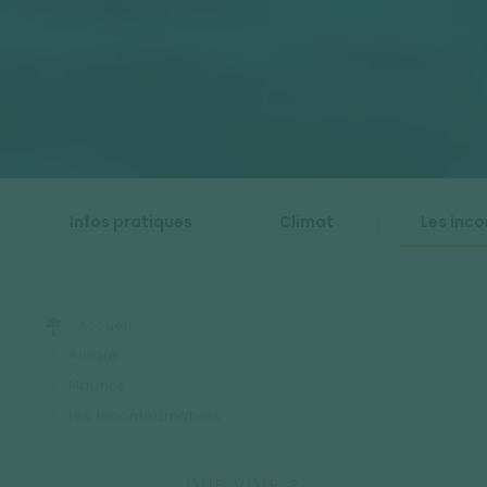
Infos pratiques
Climat
Les inc
Accueil
Afrique
Maurice
Les incontournables
QUE VOIR ?