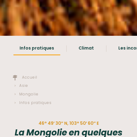
Infos pratiques
Climat
Les inc
Accueil
Asie
Mongolie
Infos pratiques
46° 49′ 30″ N, 103° 50′ 60″ E
La Mongolie en quelques