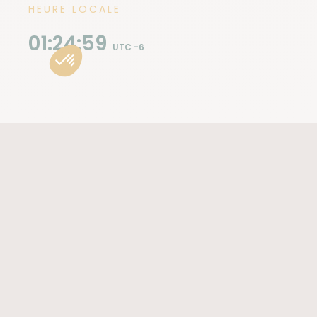
HEURE LOCALE
01:25:00
UTC -6
VACCINS
Le Nicaragua ne requiert pas de vaccins obligatoires,
cependant, il est conseillé de vérifier que les vaccins
couramment administrés dans les pays
occidentaux (tétanos, diphtérie, poliomyélite,
typhoïde) sont à jour. Les vaccins contre l'hépatite A
et B sont également recommandés, surtout pour
les voyages hors des zones urbaines.