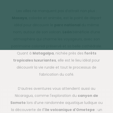
Les villes ne manquent pas d’attrait non plus :
Masaya
, colorée et animée, est le point de départ
idéal pour découvrir le
parc national
du même
nom, autour de son volcan.
León
bénéficie d’une
atmosphère qui charme les voyageurs, avec son
patrimoine colonial préservé et sa belle cathédrale.
Quant à
Matagalpa
, nichée près des
forêts
tropicales luxuriantes
, elle est le lieu idéal pour
découvrir la vie rurale et tout le processus de
fabrication du café.
D’autres aventures vous attendent aussi au
Nicaragua, comme l'exploration du
canyon de
Somoto
lors d’une randonnée aquatique ludique ou
la découverte de
l'île volcanique d'Ometepe
: un