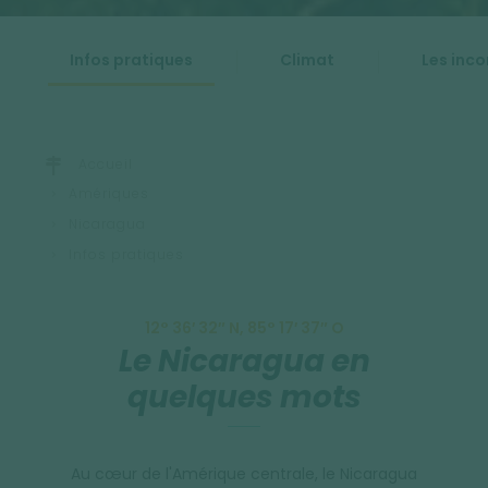
Infos pratiques
Climat
Les inc
Accueil
Amériques
Nicaragua
Infos pratiques
12° 36′ 32″ N, 85° 17′ 37″ O
Le Nicaragua en
quelques mots
Au cœur de l'Amérique centrale, le Nicaragua