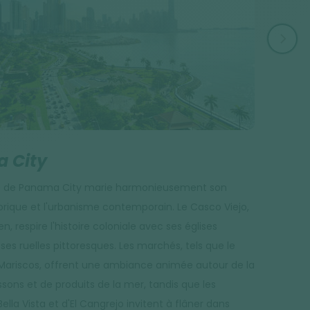
VALLÉE
 City
Vallée
e de Panama City marie harmonieusement son
El Valle de
orique et l'urbanisme contemporain. Le Casco Viejo,
Entourée pa
n, respire l'histoire coloniale avec ses églises
nombreuses
 ses ruelles pittoresques. Les marchés, tels que le
abrite égal
ariscos, offrent une ambiance animée autour de la
s’immerger.
sons et de produits de la mer, tandis que les
de belles 
Bella Vista et d'El Cangrejo invitent à flâner dans
paisible et