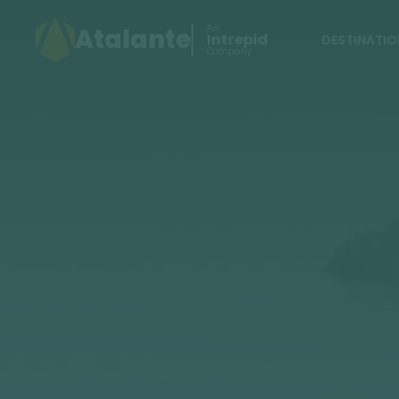
An
Atalante
Intrepid
DESTINATIO
Company