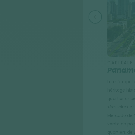
CAPITALE
Panama
La métropol
héritage hist
quartier ancie
séculaires et
Mercado de M
vente de pois
quartiers de 