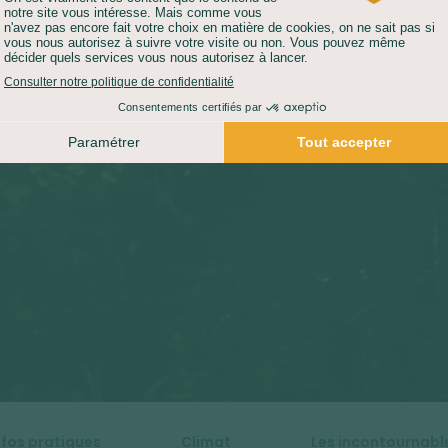
nfos pratiques
Climat
Les incontournabl