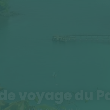
 de voyage du 
LES INCONTOURNABLES