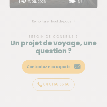
11/09/2026
1/5
Pour ce voyage au Portugal nous vous proposons
plusieurs type d'hébergement. L'hôtel, base
chambre double (voire triple dans certains cas) que
Remonter en haut de page
nous choisissons correspond à un confort de nos
hôtels 2 ou 3 étoiles. Nous adaptons les devis
personnalisés selon les souhaits de nos voyageurs.
BESOIN DE CONSEILS ?
Un projet de voyage, une
question ?
Budget & change
L'unité monétaire est l'euro. Pensez au petit budget
Contactez nos experts
dont vous aurez besoin pour les boissons et les
quelques repas libres.
04 81 68 55 60