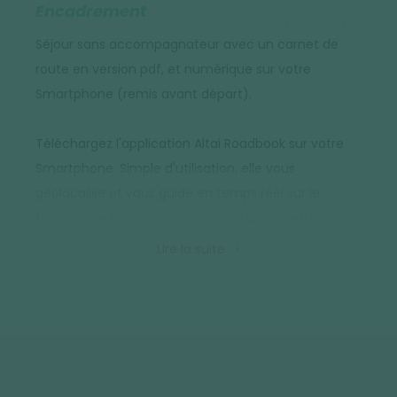
Encadrement
Séjour sans accompagnateur avec un carnet de
route en version pdf, et numérique sur votre
Smartphone (remis avant départ).
Téléchargez l'application Altai Roadbook sur votre
Smartphone. Simple d'utilisation, elle vous
géolocalise et vous guide en temps réel sur le
terrain. Une fois le parcours téléchargé, cette
application fonctionne sous le mode avion de votre
Lire la suite
téléphone (hors ligne). Vous y retrouvez aussi
toutes les informations nécessaires au bon
déroulement du voyage (les bons d'échange de vos
hébergements et/ou transferts, les points d'intérêts
à découvrir tout au long de votre randonnée, les
informations pratiques...).