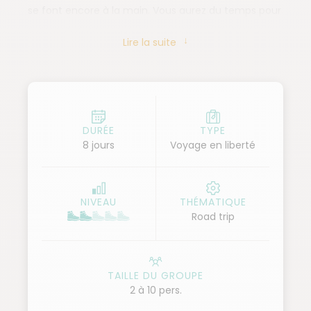
se font encore à la main. Vous aurez du temps pour
faire des dégustations de ce produit emblématique
Lire la suite
qu'est le Porto, mais aussi de découvrir la région à
pied sur les nombreux itinéraires de randonnée qui
vous offrent des vues imprenables sur le fleuve et la
vallée.
DURÉE
TYPE
8 jours
Voyage en liberté
NIVEAU
THÉMATIQUE
Road trip
TAILLE DU GROUPE
2 à 10 pers.