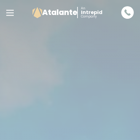
An
Atalante
Intrepid
Company