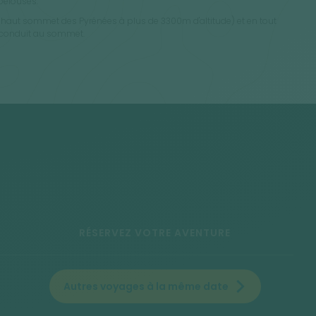
 pelouses.
s haut sommet des Pyrénées à plus de 3300m d'altitude) et en tout
ui conduit au sommet.
RÉSERVEZ VOTRE AVENTURE
Autres voyages à la même date