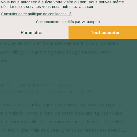
he son passage entre les falaises du canyon. Au cours de ce
urs, on domine tout le canyon d'Arazas, et l'on contemple le
fique cirque de Cotatuero avec sa cascade. La célèbre Vire
leurs située juste en face, paraît étroite et extrêmement
gineuse... Montée sur la partie haute du canyon, descente
e village de Fanlo et traversée vers Nérin (1280 m). Nuit à
, petit village typique aragonais. Les panoramas sont
es...
E :
7H
DÉNIVELÉ POSITIF :
1200 M
ELÉ NÉGATIF :
300 M
HÉBERGEMENT :
REFUGE
ndoto est un fantastique belvédère surplombant à pic le
n d'Anisclo : dans le fond de cette fracture rugissent des
nts d'eaux cristallines. Les panoramas sur le massif du Mont
, Aneto, Vignemale et autres grands sommets est étendu...