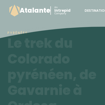
An
Atalante
Intrepid
DESTINATIO
Company
PYRÉNÉES
Le trek du
Colorado
pyrénéen, de
Gavarnie à