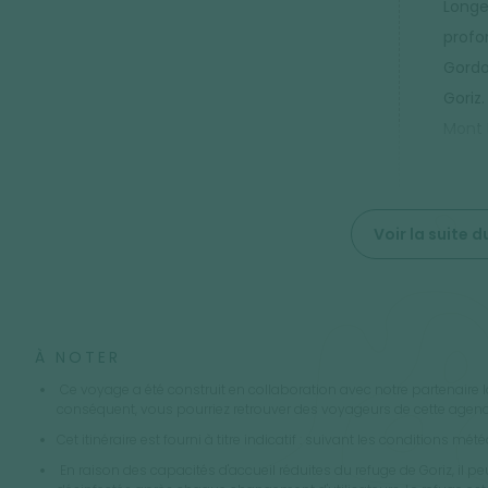
Longe
profo
Gordo
Goriz
Mont 
Voir la suite
À NOTER
Ce voyage a été construit en collaboration avec notre partenaire 
conséquent, vous pourriez retrouver des voyageurs de cette agen
Cet itinéraire est fourni à titre indicatif : suivant les conditions 
En raison des capacités d'accueil réduites du refuge de Goriz, il peu