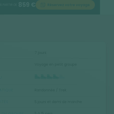
859 €
Réservez votre voyage
À PARTIR DE
E
7 jours
Voyage en petit groupe
U
ATIQUE
Randonnée / Trek
ITÉS
5 jours et demi de marche
E DU GROUPE
5 à 15 pers.