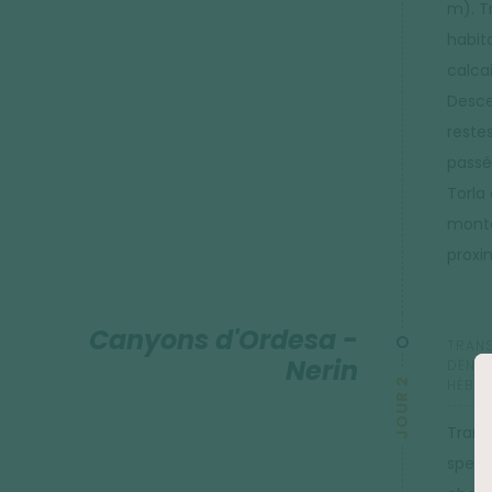
m). T
habit
calca
Descen
reste
passé
Torla
monta
proxi
Canyons d'Ordesa -
TRANS
Nerin
DÉNIVE
JOUR 2
HÉBER
Trans
spect