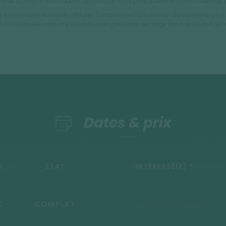
situé à 2160 m. d'altitude et ses abords sont principalement constitués de
des randonnées en haute altitude, (notamment l'ascension du troisième plu
n est compliquée, voire impossible avec présence de neige dans le couloir q
Dates & prix
X
ÉTAT
INTÉRESSÉ(E) ?
€
COMPLET
Je suis intéressé(e)