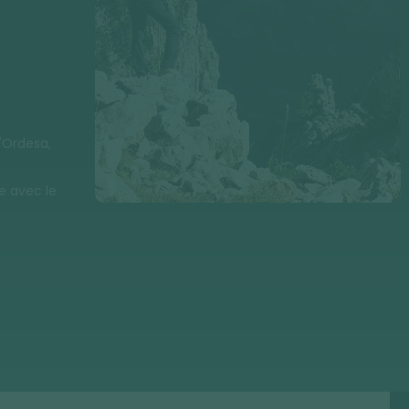
'Ordesa,
e avec le