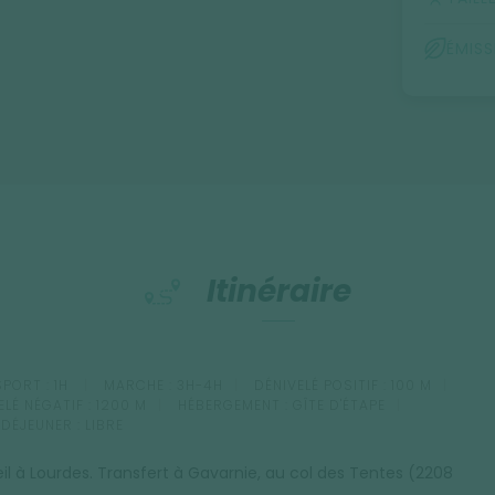
ÉMIS
Itinéraire
PORT :
1H
MARCHE :
3H-4H
DÉNIVELÉ POSITIF :
100 M
ELÉ NÉGATIF :
1200 M
HÉBERGEMENT :
GÎTE D'ÉTAPE
-DÉJEUNER :
LIBRE
il à Lourdes. Transfert à Gavarnie, au col des Tentes (2208