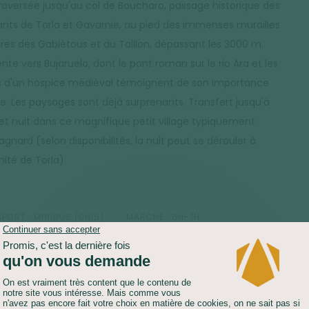
raversée jusqu'au col de Boucharo, passage historique des
ants de Torla et Gavarnie, au pied des immenses murailles
ires des Gabiétous et du Taillon, dépassant les 3000 m.
te vers Bujaruelo, dont le pont roman sur le rio Ara et les
s d'un hospice médiéval témoignent de son importance
e. Les paysages sont déjà surprenants. Transfert jusqu'à
 et nuit dans ce magnifique petit village typiquement
gnard (selon disponibilités, la nuit peut se dérouler à
mité de Torla)
PORT :
MINIBUS (0H15)
MARCHE :
6H-7H
LÉ POSITIF :
1200 M
DÉNIVELÉ NÉGATIF :
1250 M
GEMENT :
GÎTE D'ÉTAPE
fert jusqu'à l'entrée du Parc d'Ordesa. Montée par le
aculaire Chemin des Chasseurs, toujours facile mais qui