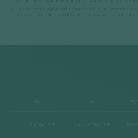
désinfectés après chaque changement d'utilisateurs. Le refuge est 
Ce programme ne peut être réalisé avant la mi-juillet en raison 
début de saison, fin juin / début juillet, bien souvent l'ascensio
DU
AU
PRI
09/08/2026
15/08/2026
859 
DIM.
SAM.