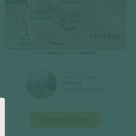
CONTACTEZ-NOUS
Bérénice
Conseillère voyages
Demandez un devis