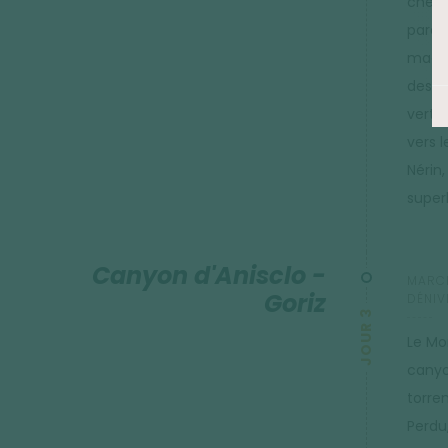
cherc
parco
magni
des F
verti
vers l
Nérin
superb
Canyon d'Anisclo -
MARCH
Goriz
DÉNIV
JOUR 3
Le Mo
canyo
torre
Perdu