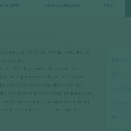
es & prix
Infos pratiques
Avis
yrénéen, de Gavarnie à Ordesa
 classé au patrimoine mondial de l'UNESCO !
spectaculaires.
DURÉ
ent l'émotion ressentie lorsque l'on
TYPE
spectacle grandiose et démesuré sur des
isclo sont d'énormes entailles profondes,
NIVEA
ands rapaces et isards sont les seigneurs des
ient les hauts plateaux aux aspects de désert
THÉM
 où la flore est d'une rare richesse. S'il ne
ACTIV
TAILL