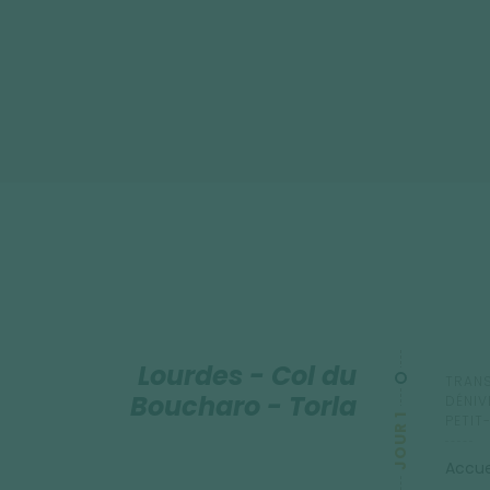
Lourdes - Col du
TRANS
Boucharo - Torla
DÉNIV
JOUR 1
PETIT
Accue