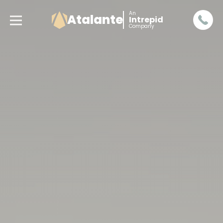
An
Atalante
Intrepid
Company