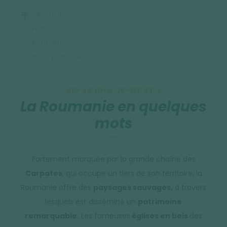
Accueil
Europe
Roumanie
Infos pratiques
45° 44′ 01″ N, 25° 07′ 33″ E
La Roumanie en quelques
mots
Fortement marquée par la grande chaîne des
Carpates
, qui occupe un tiers de son territoire, la
Roumanie offre des
paysages sauvages,
à travers
lesquels est disséminé un
patrimoine
remarquable.
Les fameuses
églises en bois
des