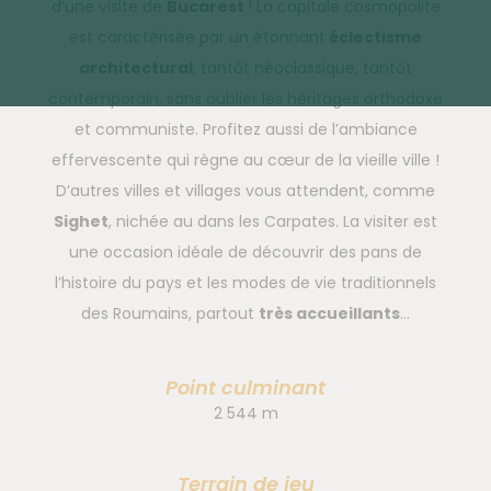
d’une visite de
Bucarest
! La capitale cosmopolite
est caractérisée par un étonnant
éclectisme
architectural
, tantôt néoclassique, tantôt
contemporain, sans oublier les héritages orthodoxe
et communiste. Profitez aussi de l’ambiance
effervescente qui règne au cœur de la vieille ville !
D’autres villes et villages vous attendent, comme
Sighet
, nichée au dans les Carpates. La visiter est
une occasion idéale de découvrir des pans de
l’histoire du pays et les modes de vie traditionnels
des Roumains, partout
très accueillant
s
…
Point culminant
2 544 m
Terrain de jeu