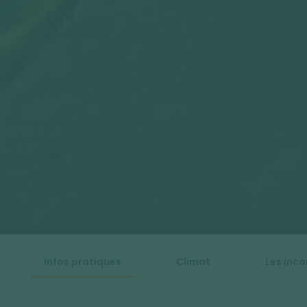
Infos pratiques
Climat
Les inc